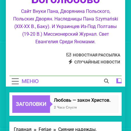
Весьма тяжкий грех — быть как «гроб
Сайт Внуки Пана, Дворянина Польского,
украшенный»
Польских Дворян. Наследницы Пана Szymański
Христианский сказ. «Господь Иисусе
(XIX-XX В., Баку). И Украинцев Из-Под Полтавы
Христе Боже — Манна Небесная.»
(19-20 В.) Миссионерский Журнал. Свет
Леонид. Разоблачение лукавых бесов.
Евангелия Среди Яномами.
НОВОСТНАЯ РАССЫЛКА
СЛУЧАЙНЫЕ НОВОСТИ
МЕНЮ
Любовь — закон Христов.
ЗАГОЛОВКИ
2 Часа Спустя
Главная
Feriae
Сияние надежды.