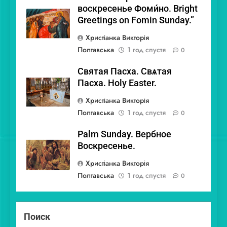
воскресенье Фоми́но. Bright
Greetings on Fomin Sunday.”
Христіанка Викторія
Полтавська
1 год спустя
0
Святая Пасха. Свѧтая
Пасха. Holy Easter.
Христіанка Викторія
Полтавська
1 год спустя
0
Palm Sunday. Вербное
Воскресенье.
Христіанка Викторія
Полтавська
1 год спустя
0
Поиск