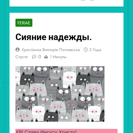
FERIAE
Сияние надежды.
Христіанка Викторія Полтавська
2 Года
0
Спустя
1 Минуты
ХВ! Слава Иисусу Христу!