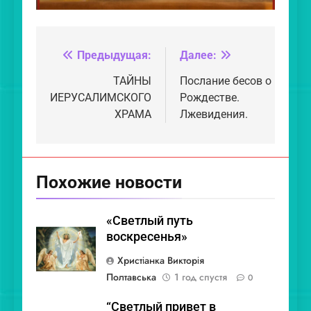
Предыдущая:
Далее:
Навигация
по
ТАЙНЫ
Послание бесов о
ИЕРУСАЛИМСКОГО
Рождестве.
записям
ХРАМА
Лжевидения.
Похожие новости
«Светлый путь
воскресенья»
Христіанка Викторія
Полтавська
1 год спустя
0
“Светлый привет в