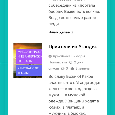
собеседник из «портала
бесов». Везде есть всякие.
Везде есть самые разные
люди.
Читать далее
Приятели из Уганды.
МИССІОНЕ́РСКІЙ
Христіанка Викторія
И ЕВАНГЕ́ЛЬСКІЙ
ПОРТА́ЛЪ
Полтавська
2 дня
спустя
0
3 минуты
ХРИСТІА́НСКІЕ
ТЕ́КСТЫ
Во славу Божию! Какое
счастье, что в Уганде ходят
жены — в жен. одежде, а
мужи — в мужской
одежде. Женщины ходят в
юбках, в платьях, а
мужчины в брюках.