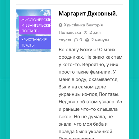
Маргарит Духовный.
МИССІОНЕ́РСКІЙ
Христіанка Викторія
И ЕВАНГЕ́ЛЬСКІЙ
ПОРТА́ЛЪ
Полтавська
2 дня
спустя
0
2 минуты
ХРИСТІА́НСКІЕ
ТЕ́КСТЫ
Во славу Божию! О моих
сродниках. Не знаю как там
у кого-то. Вероятно, у них
просто такие фамилии. У
меня в роду, оказывается,
были на самом деле
украинцы из-под Полтавы.
Недавно об этом узнала. Аз
и раньше что-то слышала
такое. Но не думала, не
знала, что моя баба и
правда была украинкой.
Они и говорили…