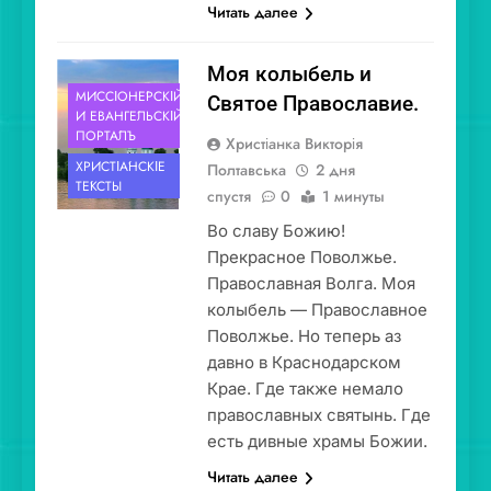
Читать далее
Моя колыбель и
МИССІОНЕ́РСКІЙ
Святое Православие.
И ЕВАНГЕ́ЛЬСКІЙ
ПОРТА́ЛЪ
Христіанка Викторія
ХРИСТІА́НСКІЕ
Полтавська
2 дня
ТЕ́КСТЫ
спустя
0
1 минуты
Во славу Божию!
Прекрасное Поволжье.
Православная Волга. Моя
колыбель — Православное
Поволжье. Но теперь аз
давно в Краснодарском
Крае. Где также немало
православных святынь. Где
есть дивные храмы Божии.
Читать далее