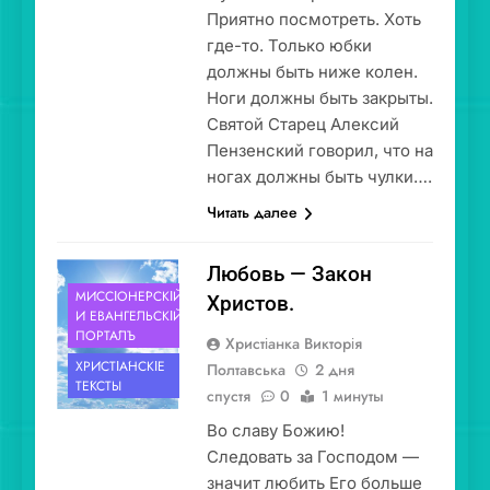
Приятно посмотреть. Хоть
где-то. Только юбки
должны быть ниже колен.
Ноги должны быть закрыты.
Святой Старец Алексий
Пензенский говорил, что на
ногах должны быть чулки….
Читать далее
Любовь — Закон
МИССІОНЕ́РСКІЙ
Христов.
И ЕВАНГЕ́ЛЬСКІЙ
ПОРТА́ЛЪ
Христіанка Викторія
ХРИСТІА́НСКІЕ
Полтавська
2 дня
ТЕ́КСТЫ
спустя
0
1 минуты
Во славу Божию!
Следовать за Господом —
значит любить Его больше