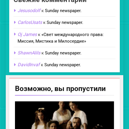
Jesusodolf
к
Sunday newspaper.
CarlosUsats
к
Sunday newspaper.
Oj James
к
«Свет международного права:
Миссия, Мистика и Милосердие»
ShawnAlils
к
Sunday newspaper.
DavidInvaf
к
Sunday newspaper.
Возможно, вы
пропустили
CHRISTIAN ARTICLES
CHURCH HOLIDAYS