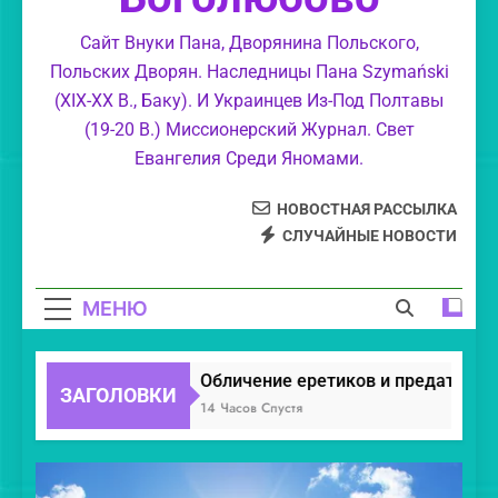
Великолепие Божие.
Сайт Внуки Пана, Дворянина Польского,
Польских Дворян. Наследницы Пана Szymański
Обличение еретиков, уклонившихся в
(XIX-XX В., Баку). И Украинцев Из-Под Полтавы
суемудрие.
(19-20 В.) Миссионерский Журнал. Свет
Свет Православия.
Евангелия Среди Яномами.
НОВОСТНАЯ РАССЫЛКА
СЛУЧАЙНЫЕ НОВОСТИ
МЕНЮ
Обличение еретиков и предателей.
ЗАГОЛОВКИ
14 Часов Спустя