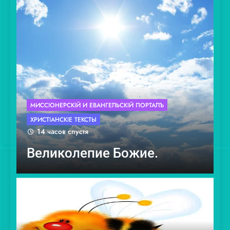
МИССІОНЕ́РСКІЙ И ЕВАНГЕ́ЛЬСКІЙ ПОРТА́ЛЪ
ХРИСТІА́НСКІЕ ТЕ́КСТЫ
14 часов спустя
Великолепие Божие.