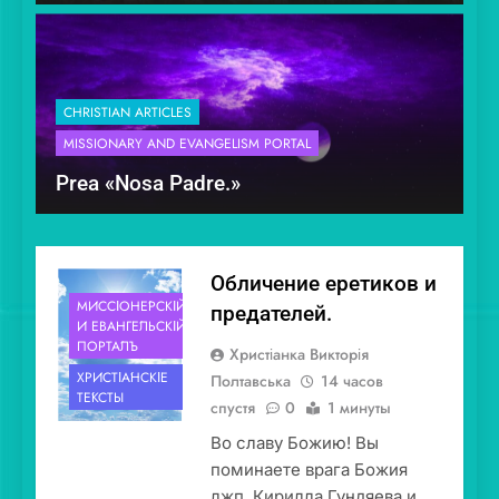
CHRISTIAN ARTICLES
MISSIONARY AND EVANGELISM PORTAL
Prea «Nosa Padre.»
Обличение еретиков и
МИССІОНЕ́РСКІЙ
предателей.
И ЕВАНГЕ́ЛЬСКІЙ
ПОРТА́ЛЪ
Христіанка Викторія
ХРИСТІА́НСКІЕ
Полтавська
14 часов
ТЕ́КСТЫ
спустя
0
1 минуты
Во славу Божию! Вы
поминаете врага Божия
лжп. Кирилла Гундяева и