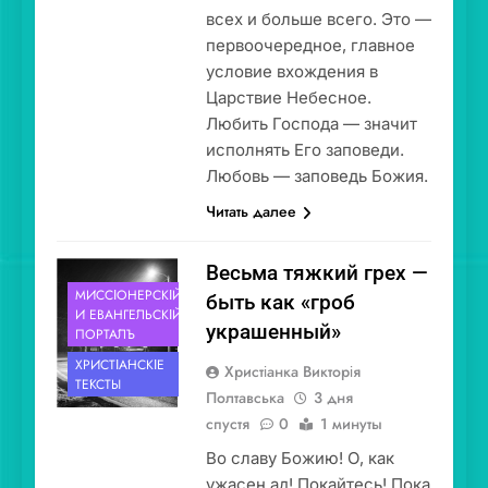
всех и больше всего. Это —
первоочередное, главное
условие вхождения в
Царствие Небесное.
Любить Господа — значит
исполнять Его заповеди.
Любовь — заповедь Божия.
Читать далее
Весьма тяжкий грех —
МИССІОНЕ́РСКІЙ
быть как «гроб
И ЕВАНГЕ́ЛЬСКІЙ
украшенный»
ПОРТА́ЛЪ
ХРИСТІА́НСКІЕ
Христіанка Викторія
ТЕ́КСТЫ
Полтавська
3 дня
спустя
0
1 минуты
Во славу Божию! О, как
ужасен ад! Покайтесь! Пока