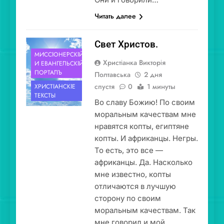
Читать далее
Свет Христов.
МИССІОНЕ́РСКІЙ
Христіанка Викторія
И ЕВАНГЕ́ЛЬСКІЙ
ПОРТА́ЛЪ
Полтавська
2 дня
спустя
0
1 минуты
ХРИСТІА́НСКІЕ
ТЕ́КСТЫ
Во славу Божию! По своим
моральным качествам мне
нравятся копты, египтяне
копты. И африканцы. Негры.
То есть, это все —
африканцы. Да. Насколько
мне известно, копты
отличаются в лучшую
сторону по своим
моральным качествам. Так
мне говорил и мой