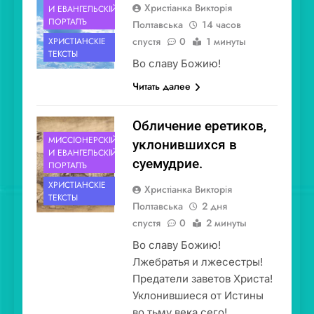
Христіанка Викторія
И ЕВАНГЕ́ЛЬСКІЙ
ПОРТА́ЛЪ
Полтавська
14 часов
спустя
0
1 минуты
ХРИСТІА́НСКІЕ
ТЕ́КСТЫ
Во славу Божию!
Читать далее
Обличение еретиков,
МИССІОНЕ́РСКІЙ
уклонившихся в
И ЕВАНГЕ́ЛЬСКІЙ
суемудрие.
ПОРТА́ЛЪ
ХРИСТІА́НСКІЕ
Христіанка Викторія
ТЕ́КСТЫ
Полтавська
2 дня
спустя
0
2 минуты
Во славу Божию!
Лжебратья и лжесестры!
Предатели заветов Христа!
Уклонившиеся от Истины
во тьму века сего!