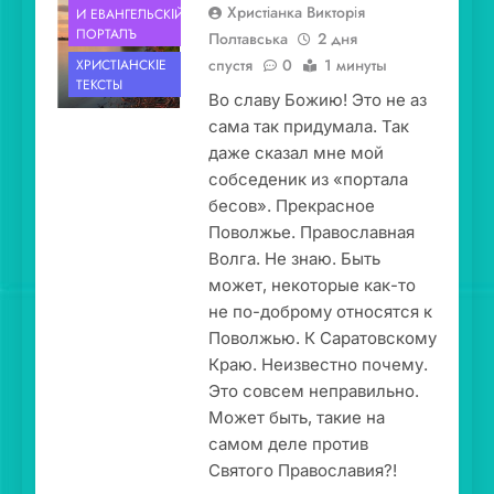
Христіанка Викторія
И ЕВАНГЕ́ЛЬСКІЙ
ПОРТА́ЛЪ
Полтавська
2 дня
спустя
0
1 минуты
ХРИСТІА́НСКІЕ
ТЕ́КСТЫ
Во славу Божию! Это не аз
сама так придумала. Так
даже сказал мне мой
собседеник из «портала
бесов». Прекрасное
Поволжье. Православная
Волга. Не знаю. Быть
может, некоторые как-то
не по-доброму относятся к
Поволжью. К Саратовскому
Краю. Неизвестно почему.
Это совсем неправильно.
Может быть, такие на
самом деле против
Святого Православия?!