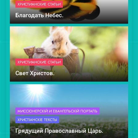
ХРИСТИАНСКИЕ СТАТЬИ
Благодать Небес.
ХРИСТИАНСКИЕ СТАТЬИ
Свет Христов.
МИССІОНЕ́РСКІЙ И ЕВАНГЕ́ЛЬСКІЙ ПОРТА́ЛЪ
ХРИСТІА́НСКІЕ ТЕ́КСТЫ
Грядущий Православный Царь.