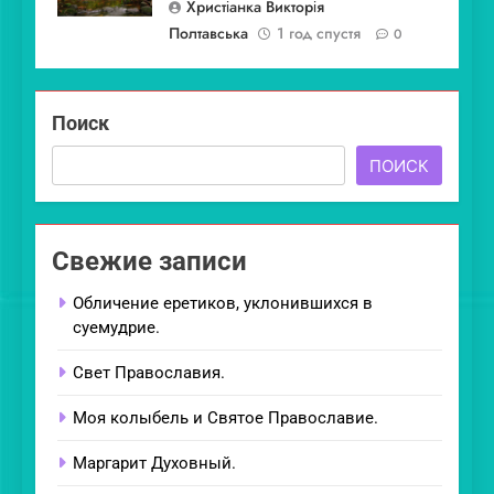
Христіанка Викторія
Полтавська
1 год спустя
0
Поиск
ПОИСК
Свежие записи
Обличение еретиков, уклонившихся в
суемудрие.
Свет Православия.
Моя колыбель и Святое Православие.
Маргарит Духовный.