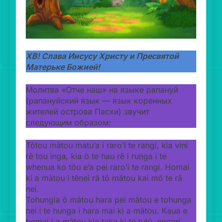
ХВ! Слава Иисусу Христу и Пресвятой
Матерьке Божией!
Молитва «Отче наш» на языке рапануй
(рапануйский язык — язык коренных
жителей острова Пасхи) звучит
следующим образом:
Tōtou mātou matu’a i raro’i te rangi, kia vini
rē tou inga, kia ō te hau rē i runga i te
whenua ko tōu e’a pei raro’i te rangi. Homai
ki a mātou i tēnei rā tō mātou kai mō te rā
nei.
Tohungia ō mātou hara pei mātou e tohunga
nei i te hunga i hara mai ki a mātou. Kaua e
homai i a mātou kia taka ki te tutū, engari