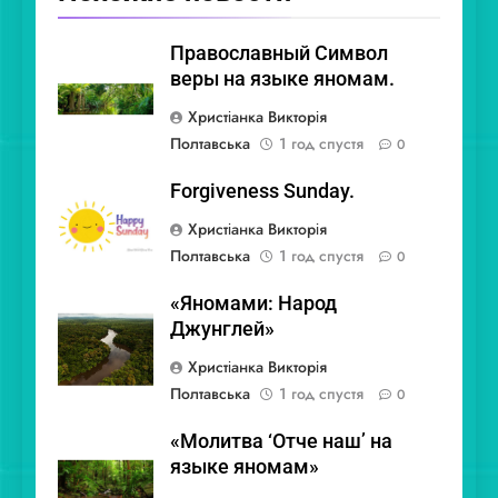
Православный Символ
веры на языке яномам.
Христіанка Викторія
Полтавська
1 год спустя
0
Forgiveness Sunday.
Христіанка Викторія
Полтавська
1 год спустя
0
«Яномами: Народ
Джунглей»
Христіанка Викторія
Полтавська
1 год спустя
0
«Молитва ‘Отче наш’ на
языке яномам»