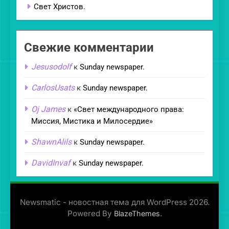
Свет Христов.
Свежие комментарии
Jesusodolf
к
Sunday newspaper.
CarlosUsats
к
Sunday newspaper.
Oj James
к
«Свет международного права:
Миссия, Мистика и Милосердие»
ShawnAlils
к
Sunday newspaper.
DavidInvaf
к
Sunday newspaper.
Newsmatic - новостная тема для WordPress 2026.
Powered By
.
BlazeThemes