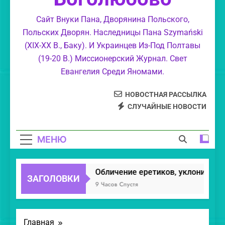
суемудрие.
Свет Православия.
Сайт Внуки Пана, Дворянина Польского,
Польских Дворян. Наследницы Пана Szymański
Моя колыбель и Святое Православие.
(XIX-XX В., Баку). И Украинцев Из-Под Полтавы
(19-20 В.) Миссионерский Журнал. Свет
Маргарит Духовный.
Евангелия Среди Яномами.
НОВОСТНАЯ РАССЫЛКА
СЛУЧАЙНЫЕ НОВОСТИ
МЕНЮ
Обличение еретиков, уклонившихс
ЗАГОЛОВКИ
9 Часов Спустя
Главная