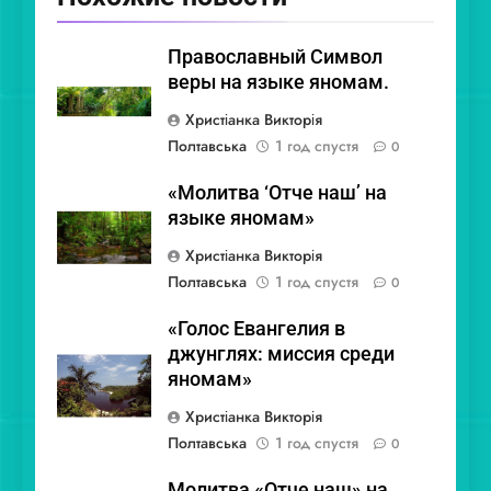
Православный Символ
веры на языке яномам.
Христіанка Викторія
Полтавська
1 год спустя
0
«Молитва ‘Отче наш’ на
языке яномам»
Христіанка Викторія
Полтавська
1 год спустя
0
«Голос Евангелия в
джунглях: миссия среди
яномам»
Христіанка Викторія
Полтавська
1 год спустя
0
Молитва «Отче наш» на