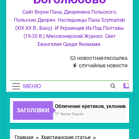
суемудрие.
Свет Православия.
Сайт Внуки Пана, Дворянина Польского,
Польских Дворян. Наследницы Пана Szymański
Моя колыбель и Святое Православие.
(XIX-XX В., Баку). И Украинцев Из-Под Полтавы
(19-20 В.) Миссионерский Журнал. Свет
Маргарит Духовный.
Евангелия Среди Яномами.
НОВОСТНАЯ РАССЫЛКА
СЛУЧАЙНЫЕ НОВОСТИ
МЕНЮ
Обличение еретиков, уклонившихся 
ЗАГОЛОВКИ
17 Часов Спустя
Главная
Христианские статьи