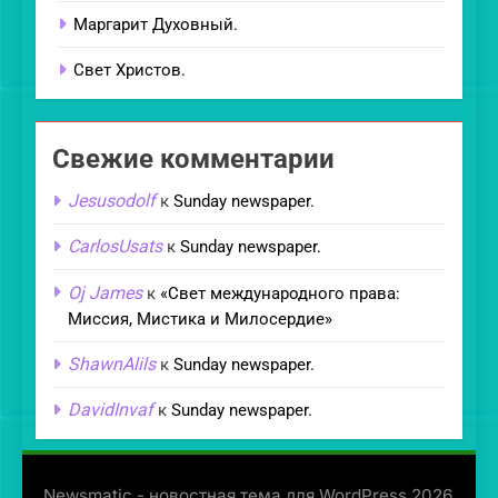
Маргарит Духовный.
Свет Христов.
Свежие комментарии
Jesusodolf
к
Sunday newspaper.
CarlosUsats
к
Sunday newspaper.
Oj James
к
«Свет международного права:
Миссия, Мистика и Милосердие»
ShawnAlils
к
Sunday newspaper.
DavidInvaf
к
Sunday newspaper.
Newsmatic - новостная тема для WordPress 2026.