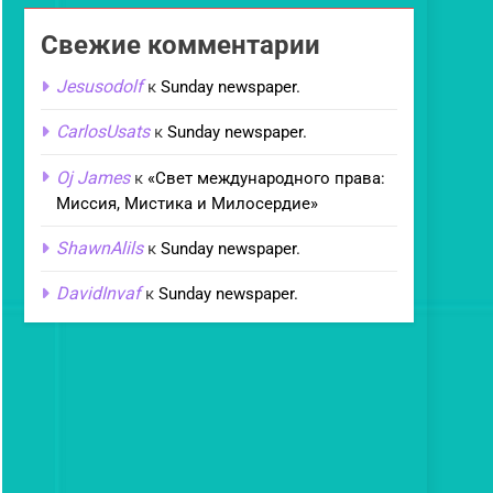
Свежие комментарии
Jesusodolf
к
Sunday newspaper.
CarlosUsats
к
Sunday newspaper.
Oj James
к
«Свет международного права:
Миссия, Мистика и Милосердие»
ShawnAlils
к
Sunday newspaper.
DavidInvaf
к
Sunday newspaper.