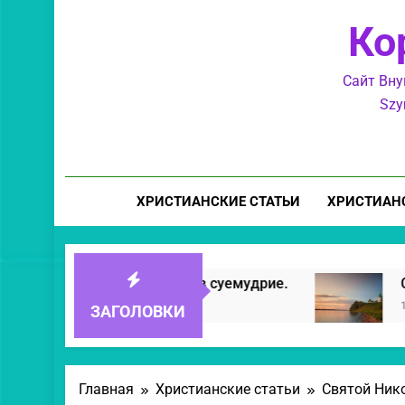
Ко
Сайт Вну
Szy
ХРИСТИАНСКИЕ СТАТЬИ
ХРИСТИАН
ившихся в суемудрие.
Свет Православия.
15 Часов Спустя
ЗАГОЛОВКИ
Главная
Христианские статьи
Святой Ник