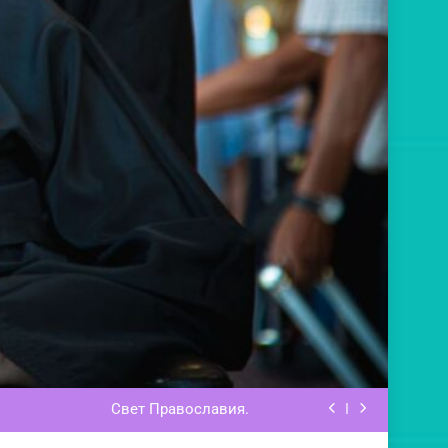
Маргарит Духовный.
тиков, уклонившихся в суемудрие.
Свет Православия.
 колыбель и Святое Православие.