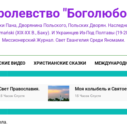
ролевство "Боголюбо
Обличение ере
ки Пана, Дворянина Польского, Польских Дворян. Наслед
mański (XIX-XX В., Баку). И Украинцев Из-Под Полтавы (19-20
Миссионерский Журнал. Свет Евангелия Среди Яномами.
Моя
СКИЕ ВИДЕО
ХРИСТИАНСКИЕ СКАЗКИ
МЕЖДУНАРОДН
Моя колыбель и Святое Православие.
15 Часов Спустя
ола.