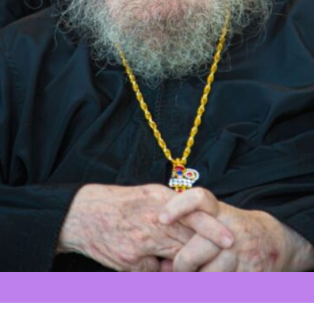
Обличение ере
Моя