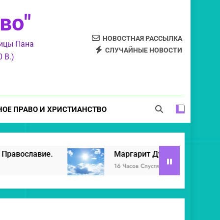
Маргарит Духовный.
во"
тиков, уклонившихся в суемудрие.
НОВОСТНАЯ РАССЫЛКА
ницы Пана
СЛУЧАЙНЫЕ НОВОСТИ
Свет Православия.
 В.)
 колыбель и Святое Православие.
Маргарит Духовный.
ОЕ ПРАВО И ХРИСТИАНСТВО
Маргарит Духовный.
Свет Христ
16 Часов Спустя
16 Часов Спуст