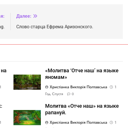
я:
Далее:
g.
Слово старца Ефрема Аризонского.
 на
«Молитва ‘Отче наш’ на языке
яномам»
Христіанка Викторія Полтавська
1
1
Год Спустя
0
:
Молитва «Отче наш» на языке
рапануй.
Христіанка Викторія Полтавська
1
1