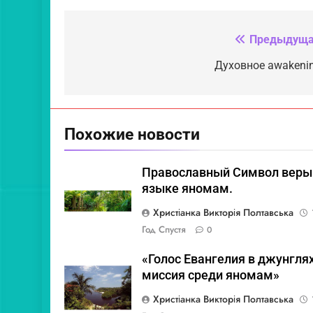
Предыдуща
Навигация
по
Духовное awakenin
записям
Похожие новости
Православный Символ веры
языке яномам.
Христіанка Викторія Полтавська
Год Спустя
0
«Голос Евангелия в джунглях
миссия среди яномам»
Христіанка Викторія Полтавська