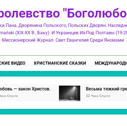
ролевство "Боголюбо
Весьма тяжкий г
ки Пана, Дворянина Польского, Польских Дворян. Наслед
mański (XIX-XX В., Баку). И Украинцев Из-Под Полтавы (19-20
Миссионерский Журнал. Свет Евангелия Среди Яномами.
СКИЕ ВИДЕО
ХРИСТИАНСКИЕ СКАЗКИ
МЕЖДУНАРОДН
Весьма тяжкий г
 Христов.
Весьма тяжкий грех — быть как 
22 Часа Спустя