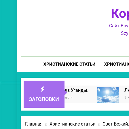
Ко
Сайт Вну
Szy
ХРИСТИАНСКИЕ СТАТЬИ
ХРИСТИАН
Приятели из Уганды.
Любовь — закон
34 Минуты Спустя
3 Часа Спустя
ЗАГОЛОВКИ
Главная
Христианские статьи
Свет Божий.