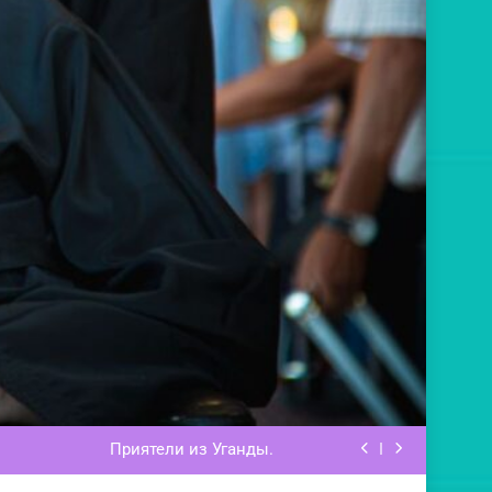
рех — быть как «гроб украшенный»
Свет Христов.
Приятели из Уганды.