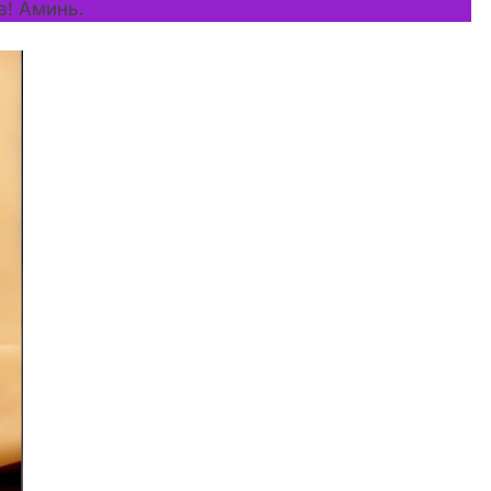
в! Аминь.