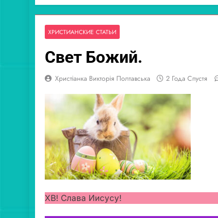
ХРИСТИАНСКИЕ СТАТЬИ
Свет Божий.
Христіанка Викторія Полтавська
2 Года Спустя
ХВ! Слава Иисусу!