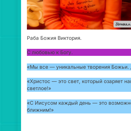
Раба Божия Виктория.
С любовью к Богу.
«Мы все — уникальные творения Божьи. Д
«Христос — это свет, который озаряет н
светлое!»
«С Иисусом каждый день — это возможно
ближним!»