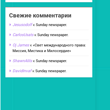
Свежие комментарии
Jesusodolf
к
Sunday newspaper.
CarlosUsats
к
Sunday newspaper.
Oj James
к
«Свет международного права:
Миссия, Мистика и Милосердие»
ShawnAlils
к
Sunday newspaper.
DavidInvaf
к
Sunday newspaper.