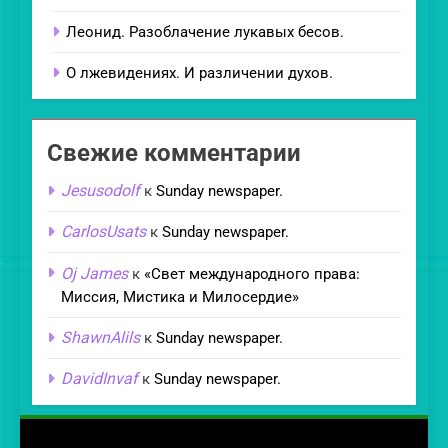
Леонид. Разоблачение лукавых бесов.
О лжевидениях. И различении духов.
Свежие комментарии
Jesusodolf
к
Sunday newspaper.
CarlosUsats
к
Sunday newspaper.
Oj James
к
«Свет международного права:
Миссия, Мистика и Милосердие»
ShawnAlils
к
Sunday newspaper.
DavidInvaf
к
Sunday newspaper.