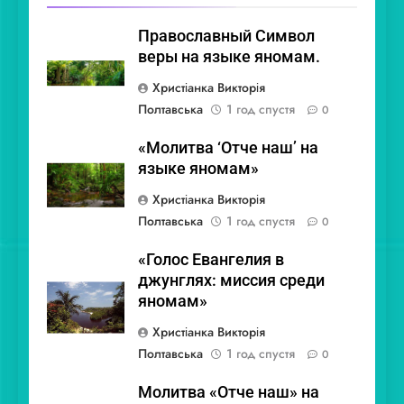
Православный Символ
веры на языке яномам.
Христіанка Викторія
Полтавська
1 год спустя
0
«Молитва ‘Отче наш’ на
языке яномам»
Христіанка Викторія
Полтавська
1 год спустя
0
«Голос Евангелия в
джунглях: миссия среди
яномам»
Христіанка Викторія
Полтавська
1 год спустя
0
Молитва «Отче наш» на