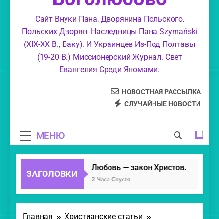
Весьма тяжкий грех — быть как «гроб
Сайт Внуки Пана, Дворянина Польского,
украшенный»
Польских Дворян. Наследницы Пана Szymański
Христианский сказ. «Господь Иисусе
(XIX-XX В., Баку). И Украинцев Из-Под Полтавы
Христе Боже — Манна Небесная.»
(19-20 В.) Миссионерский Журнал. Свет
Леонид. Разоблачение лукавых бесов.
Евангелия Среди Яномами.
НОВОСТНАЯ РАССЫЛКА
СЛУЧАЙНЫЕ НОВОСТИ
МЕНЮ
Любовь — закон Христов.
ЗАГОЛОВКИ
2 Часа Спустя
Главная
Христианские статьи