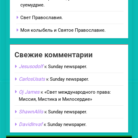
суемудрие.
Свет Православия.
Моя колыбель и Святое Православие.
Свежие комментарии
Jesusodolf
к
Sunday newspaper.
CarlosUsats
к
Sunday newspaper.
Oj James
к
«Свет международного права:
Миссия, Мистика и Милосердие»
ShawnAlils
к
Sunday newspaper.
DavidInvaf
к
Sunday newspaper.