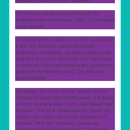
Матерьку Божию о нас грешных.
Он говорил на ангельском языке. Он
понимал язык животных, птиц. Он понимал
язык цветов.
Он совершенно никого и ничего не боялся.
А вот его боялись, даже взрослые
мужчины. Например, которые приходили
домой к его отцу. Кажется, его знакомые
по работе. Они чувствовали его духовную,
сверхъестественную силу. Он знал все
мысли людей.
Однажды, его брат сказал маме святого
отрока: «У всех братья обычные, а я даже
не могу сказать ему, чтобы он принес мне
тапочки. Что-то в этом смысле. Даже так
сказал. Не знаю, как он так вообще мог
сказать. Мне это, конечно, очень не
нравится. Его мама сказала: «Так скажи