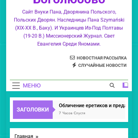
Великолепие Божие.
Сайт Внуки Пана, Дворянина Польского,
Польских Дворян. Наследницы Пана Szymański
Обличение еретиков, уклонившихся в
(XIX-XX В., Баку). И Украинцев Из-Под Полтавы
суемудрие.
(19-20 В.) Миссионерский Журнал. Свет
Свет Православия.
Евангелия Среди Яномами.
НОВОСТНАЯ РАССЫЛКА
СЛУЧАЙНЫЕ НОВОСТИ
МЕНЮ
Обличение еретиков и предателей
ЗАГОЛОВКИ
7 Часов Спустя
Главная