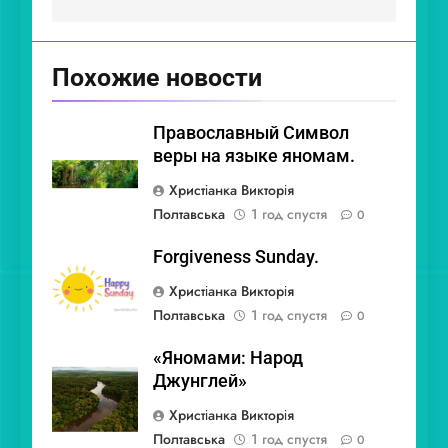
Похожие новости
Православный Символ
веры на языке яномам.
Христіанка Викторія
Полтавська
1 год спустя
0
Forgiveness Sunday.
Христіанка Викторія
Полтавська
1 год спустя
0
«Яномами: Народ
Джунглей»
Христіанка Викторія
Полтавська
1 год спустя
0