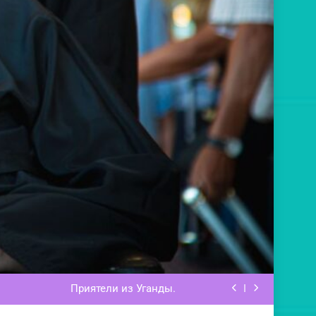
рех — быть как «гроб украшенный»
Свет Христов.
Приятели из Уганды.