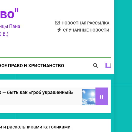
Любовь — закон Христов.
во"
рех — быть как «гроб украшенный»
НОВОСТНАЯ РАССЫЛКА
ницы Пана
Свет Христов.
СЛУЧАЙНЫЕ НОВОСТИ
 В.)
Приятели из Уганды.
Любовь — закон Христов.
ОЕ ПРАВО И ХРИСТИАНСТВО
рех — быть как «гроб украшенный»
 «гроб украшенный»
Христианский сказ. «Г
23 Часа Спустя
ми и раскольниками католиками.