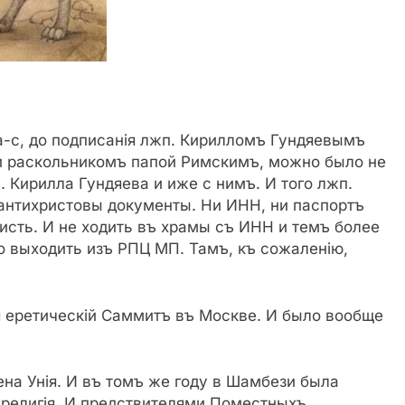
да-с, до подписанiя лжп. Кирилломъ Гундяевымъ
и раскольникомъ папой Римскимъ, можно было не
 Кирилла Гундяева и иже с нимъ. И того лжп.
е антихристовы документы. Ни ИНН, ни паспортъ
чисть. И не ходить въ храмы съ ИНН и темъ более
до выходить изъ РПЦ МП. Тамъ, къ сожаленiю,
ся еретическiй Саммитъ въ Москве. И было вообще
ена Унiя. И въ томъ же году в Шамбези была
я религiя. И предствителями Поместныхъ