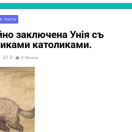
ІЕ ТЕ́КСТЫ
йно заключена Унiя съ
никами католиками.
0
2 Минуты