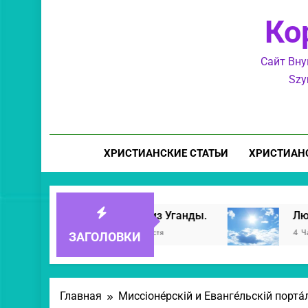
Ко
Сайт Вну
Szy
ХРИСТИАНСКИЕ СТАТЬИ
ХРИСТИАН
Приятели из Уганды.
Любовь — закон
40 Минут Спустя
4 Часа Спустя
ЗАГОЛОВКИ
Главная
Миссіоне́рскій и Еванге́льскій порта́