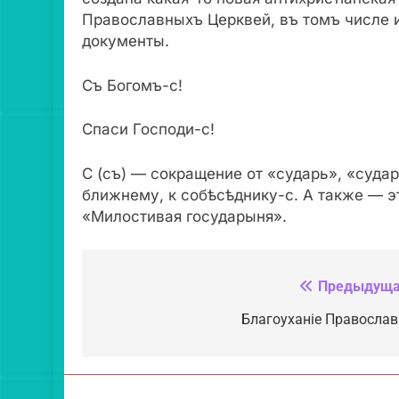
Православныхъ Церквей, въ томъ числе 
документы.
Съ Богомъ-с!
Спаси Господи-с!
С (съ) — сокращение от «сударь», «судар
ближнему, к собѣсѣднику-с. А также — э
«Милостивая государыня».
Предыдуща
Навигация
по
Благоуханiе Православi
записям