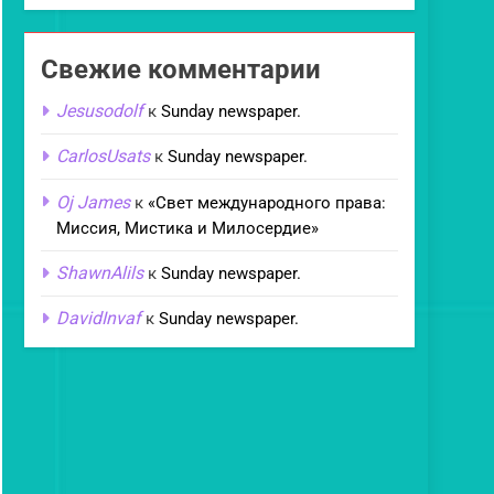
Свежие комментарии
Jesusodolf
к
Sunday newspaper.
CarlosUsats
к
Sunday newspaper.
Oj James
к
«Свет международного права:
Миссия, Мистика и Милосердие»
ShawnAlils
к
Sunday newspaper.
DavidInvaf
к
Sunday newspaper.