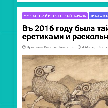
МИССІОНЕ́РСКІЙ И ЕВАНГЕ́ЛЬСКІЙ ПОРТА́ЛЪ
ХРИСТІА́НСК
Въ 2016 году была та
еретиками и расколь
Христіанка Викторія Полтавська
4 Месяца Спустя