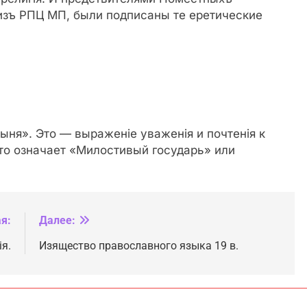
изъ РПЦ МП, были подписаны те еретические
ыня». Это — выраженiе уваженiя и почтенiя к
то означает «Милостивый государь» или
я:
Далее:
я.
Изящество православного языка 19 в.