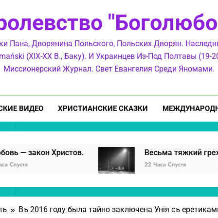
ролевство "Боголюбо
Весьма тяжкий г
ки Пана, Дворянина Польского, Польских Дворян. Наслед
mański (XIX-XX В., Баку). И Украинцев Из-Под Полтавы (19-20
Миссионерский Журнал. Свет Евангелия Среди Яномами.
СКИЕ ВИДЕО
ХРИСТИАНСКИЕ СКАЗКИ
МЕЖДУНАРОДН
Весьма тяжкий г
 Христов.
Весьма тяжкий грех — быть как
22 Часа Спустя
лъ
Въ 2016 году была тайно заключена Унiя съ еретика