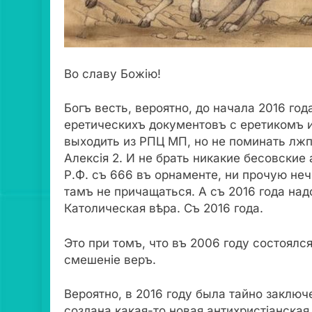
Во славу Божiю!
Богъ весть, вероятно, до начала 2016 го
еретическихъ документовъ с еретикомъ 
выходить из РПЦ МП, но не поминать лжп.
Алексiя 2. И не брать никакие бесовски
Р.Ф. съ 666 въ орнаменте, ни прочую не
тамъ не причащаться. А съ 2016 года на
Католическая вѣра. Съ 2016 года.
Это при томъ, что въ 2006 году состоял
смешенiе веръ.
Вероятно, в 2016 году была тайно заключ
создана какая-то новая антихристiанска