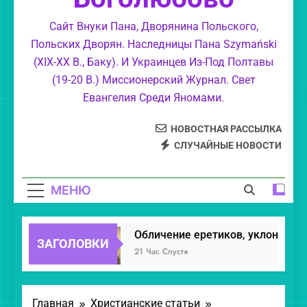
суемудрие.
Свет Православия.
Сайт Внуки Пана, Дворянина Польского,
Польских Дворян. Наследницы Пана Szymański
Моя колыбель и Святое Православие.
(XIX-XX В., Баку). И Украинцев Из-Под Полтавы
(19-20 В.) Миссионерский Журнал. Свет
Маргарит Духовный.
Евангелия Среди Яномами.
НОВОСТНАЯ РАССЫЛКА
СЛУЧАЙНЫЕ НОВОСТИ
МЕНЮ
Обличение еретиков, уклонивших
ЗАГОЛОВКИ
21 Час Спустя
Главная
Христианские статьи