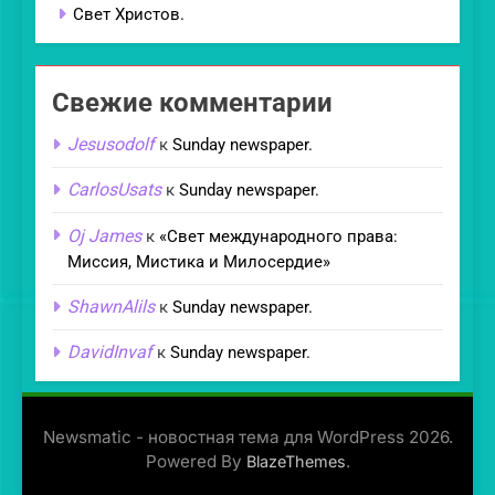
Свет Христов.
Свежие комментарии
Jesusodolf
к
Sunday newspaper.
CarlosUsats
к
Sunday newspaper.
Oj James
к
«Свет международного права:
Миссия, Мистика и Милосердие»
ShawnAlils
к
Sunday newspaper.
DavidInvaf
к
Sunday newspaper.
Newsmatic - новостная тема для WordPress 2026.
Powered By
.
BlazeThemes