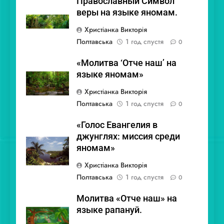
Православный Символ
веры на языке яномам.
Христіанка Викторія
Полтавська
1 год спустя
0
«Молитва ‘Отче наш’ на
языке яномам»
Христіанка Викторія
Полтавська
1 год спустя
0
«Голос Евангелия в
джунглях: миссия среди
яномам»
Христіанка Викторія
Полтавська
1 год спустя
0
Молитва «Отче наш» на
языке рапануй.