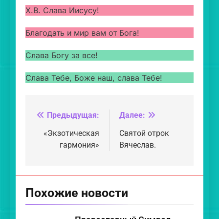
Х.В. Слава Иисусу!
Благодать и мир вам от Бога!
Слава Богу за все!
Слава Тебе, Боже наш, слава Тебе!
Предыдущая:
Далее:
Навигация
по
«Экзотическая
Святой отрок
гармония»
Вячеслав.
записям
Похожие новости