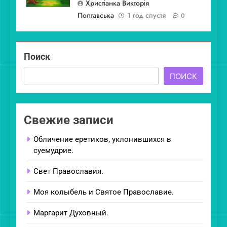
Христіанка Викторія
Полтавська
1 год спустя
0
Поиск
ПОИСК
Свежие записи
Обличение еретиков, уклонившихся в
суемудрие.
Свет Православия.
Моя колыбель и Святое Православие.
Маргарит Духовный.