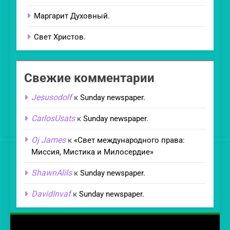
Маргарит Духовный.
Свет Христов.
Свежие комментарии
Jesusodolf
к
Sunday newspaper.
CarlosUsats
к
Sunday newspaper.
Oj James
к
«Свет международного права:
Миссия, Мистика и Милосердие»
ShawnAlils
к
Sunday newspaper.
DavidInvaf
к
Sunday newspaper.