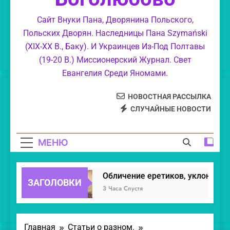
суемудрие.
Свет Православия.
Сайт Внуки Пана, Дворянина Польского,
Польских Дворян. Наследницы Пана Szymański
Моя колыбель и Святое Православие.
(XIX-XX В., Баку). И Украинцев Из-Под Полтавы
(19-20 В.) Миссионерский Журнал. Свет
Маргарит Духовный.
Евангелия Среди Яномами.
НОВОСТНАЯ РАССЫЛКА
СЛУЧАЙНЫЕ НОВОСТИ
МЕНЮ
Обличение еретиков, уклонивших
ЗАГОЛОВКИ
3 Часа Спустя
Главная
Статьи о разном.