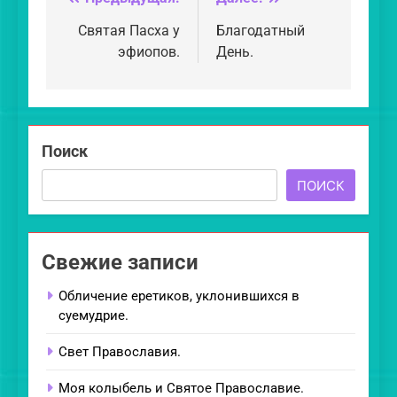
Навигация
по
Святая Пасха у
Благодатный
эфиопов.
День.
записям
Поиск
ПОИСК
Свежие записи
Обличение еретиков, уклонившихся в
суемудрие.
Свет Православия.
Моя колыбель и Святое Православие.