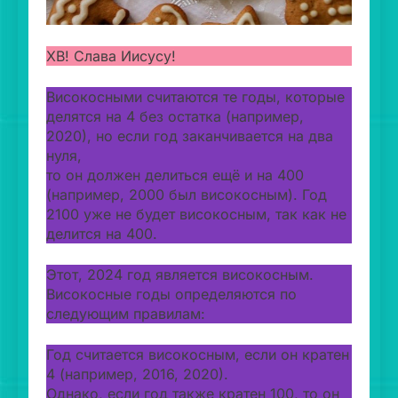
ХВ! Слава Иисусу!
Високосными считаются те годы, которые
делятся на 4 без остатка (например,
2020), но если год заканчивается на два
нуля,
то он должен делиться ещё и на 400
(например, 2000 был високосным). Год
2100 уже не будет високосным, так как не
делится на 400.
Этот, 2024 год является високосным.
Високосные годы определяются по
следующим правилам:
Год считается високосным, если он кратен
4 (например, 2016, 2020).
Однако, если год также кратен 100, то он