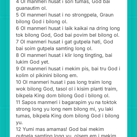
4 Ol manmeri husat i sori tumas, God bai
guanautim ol.
5 Ol manmeri husat i no strongpela, Graun
bilong God i bilong ol.
6 Ol manmeri husat i laik kaikai na dring long
tok bilong God, God bai povim bel bilong ol.
7 Ol manmeri husat i gat gutpela hati, God
bai soim gutpela samting long ol.
8 Ol manmeri husat i klir long tingting, bai
lukim God yet.
9 Ol manmeri husat i mekim pis, bai tru God i
kolim ol pikinini bilong em.
10 Ol manmeri husat i pas long traim long
wok bilong God, tasol ol i kisim planti traim,
bikpela King dom bilong God i bilong ol.
11 Sapos manmeri i bagarapim yu na toktok
strong long yu long nem bilong mi, yu laki
tumas, bikpela King dom bilong God i bilong
yu.
12 Yumi mas amamas! God bai mekim
gutpela samting long yu, olsem em i mekim