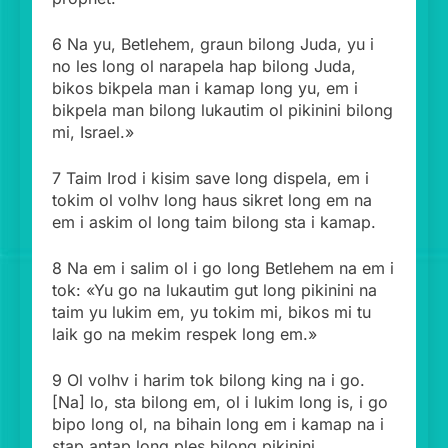
6 Na yu, Betlehem, graun bilong Juda, yu i
no les long ol narapela hap bilong Juda,
bikos bikpela man i kamap long yu, em i
bikpela man bilong lukautim ol pikinini bilong
mi, Israel.»
7 Taim Irod i kisim save long dispela, em i
tokim ol volhv long haus sikret long em na
em i askim ol long taim bilong sta i kamap.
8 Na em i salim ol i go long Betlehem na em i
tok: «Yu go na lukautim gut long pikinini na
taim yu lukim em, yu tokim mi, bikos mi tu
laik go na mekim respek long em.»
9 Ol volhv i harim tok bilong king na i go.
[Na] lo, sta bilong em, ol i lukim long is, i go
bipo long ol, na bihain long em i kamap na i
stap antap long ples bilong pikinini.