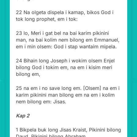
22 Na olgeta dispela i kamap, bikos God i
tok long prophet, em i tok:
23 lo, Meri i gat bel na bai karim pikinini
man, na bai kolim nem bilong em Emmanuel,
em i min olsem: God i stap wantaim mipela.
24 Bihain long Joseph i wokim olsem Enjel
bilong God i tokim em, na em i kisim meri
bilong em,
25 na em i no save long em. [Olsem] na em i
karim pikinini man bilong em na em i kolim
nem bilong em: Jisas.
Kap 2
1 Bikpela buk long Jisas Kraist, Pikinini bilong
Daud, Pikinini bilong Abraham.