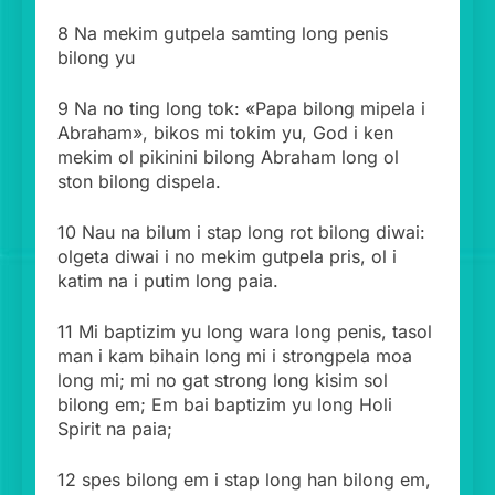
8 Na mekim gutpela samting long penis
bilong yu
9 Na no ting long tok: «Papa bilong mipela i
Abraham», bikos mi tokim yu, God i ken
mekim ol pikinini bilong Abraham long ol
ston bilong dispela.
10 Nau na bilum i stap long rot bilong diwai:
olgeta diwai i no mekim gutpela pris, ol i
katim na i putim long paia.
11 Mi baptizim yu long wara long penis, tasol
man i kam bihain long mi i strongpela moa
long mi; mi no gat strong long kisim sol
bilong em; Em bai baptizim yu long Holi
Spirit na paia;
12 spes bilong em i stap long han bilong em,