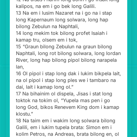
kalipos, na em i go bek long Galili.
13 Na em i lusim Nazaret na i go na i stap
long Kapernaum long solwara, long hap
bilong Zebulun na Naphtali,
14 long mekim tok bilong profet Isaiah i
kamap tru, olsem em i tok,
15 “Graun bilong Zebulun na graun bilong
Naphtali, long rot bilong solwara, long Iordan
River, long hap bilong pipol bilong narapela
lan,
16 Ol pipol i stap long dak i lukim bikpela lait,
na ol pipol i stap long ples we i tambaro na
dai, lait i kamap long ol.”
17 Na bihainim ol dispela, Jisas i stat long
toktok na tokim ol, “Yupela mas pen i go
long God, bikos Renevem King dom i kamap
klostu.”
18 Na taim em i wakim long solwara bilong
Galili, em i lukim tupela brata: Simon em i
kolim Petros, na Andreas, brata bilong en, ol