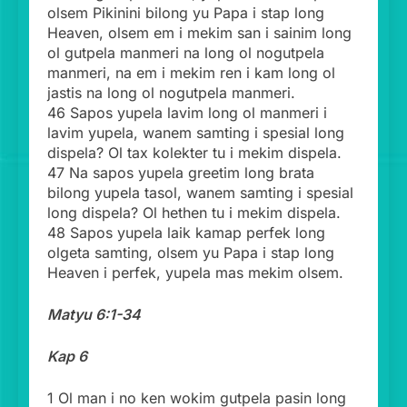
olsem Pikinini bilong yu Papa i stap long
Heaven, olsem em i mekim san i sainim long
ol gutpela manmeri na long ol nogutpela
manmeri, na em i mekim ren i kam long ol
jastis na long ol nogutpela manmeri.
46 Sapos yupela lavim long ol manmeri i
lavim yupela, wanem samting i spesial long
dispela? Ol tax kolekter tu i mekim dispela.
47 Na sapos yupela greetim long brata
bilong yupela tasol, wanem samting i spesial
long dispela? Ol hethen tu i mekim dispela.
48 Sapos yupela laik kamap perfek long
olgeta samting, olsem yu Papa i stap long
Heaven i perfek, yupela mas mekim olsem.
Matyu 6:1-34
Kap 6
1 Ol man i no ken wokim gutpela pasin long