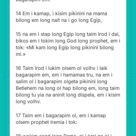
14 Em i kamap, i kisim pikinini na mama
bilong em long nait na i go long Egip,
15 na em i stap long Egip long taim Irod i dai,
bikos em i tokim long God long prophet, em i
tok: «Mi kam long Egip long pikinini bilong
mi.»
16 Taim Irod i lukim olsem ol volhv i laik
bagarapim em, em i hamamas tru, na em i
salim ol i bagarapim olgeta pikinini long
Betlehem na long ol hap bilong em, long taim
bilong tu yia na aninit long dispela, em i kisim
long volhv.
17 Taim em i bagarapim ol, em i kamap
olsem prophet Iremia i tok: