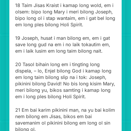
18 Taim Jisas Kraist i kamap long wold, em i
olsem: bipo long Mary i meri bilong Joseph,
bipo long ol i stap wantaim, em i gat bel long
em long ples bilong Holi Spirit.
19 Joseph, husat i man bilong em, em i gat
save long gud na em i no laik tokautim em,
em i laik lusim em long taim bilong nait.
20 Tasol bihain long em i tingting long
dispela, – lo, Enjel bilong God i kamap long
em long taim bilong slip na i tok: Joseph,
pikinini bilong David! No bis long kisim Mary,
meri bilong yu, bikos samting i kamap long
em i long ples bilong Holi Spirit.
21 Em bai karim pikinini man, na yu bai kolim
nem bilong em Jisas, bikos em bai
savemanim ol pikinini bilong em long ol sin
bilong ol.