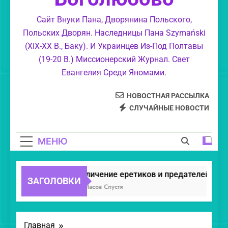
Обличение еретиков, уклонившихся в
Сайт Внуки Пана, Дворянина Польского,
суемудрие.
Польских Дворян. Наследницы Пана Szymański
Свет Православия.
(XIX-XX В., Баку). И Украинцев Из-Под Полтавы
(19-20 В.) Миссионерский Журнал. Свет
Евангелия Среди Яномами.
НОВОСТНАЯ РАССЫЛКА
СЛУЧАЙНЫЕ НОВОСТИ
МЕНЮ
Обличение еретиков и предателей.
ЗАГОЛОВКИ
20 Часов Спустя
Главная