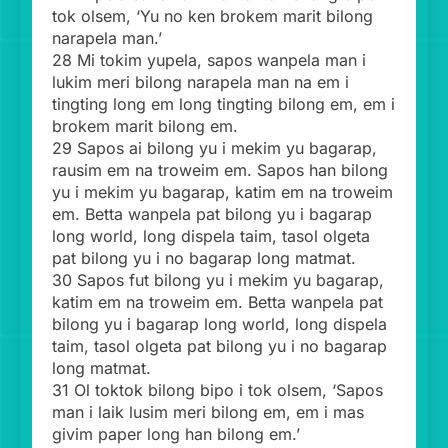
tok olsem, ‘Yu no ken brokem marit bilong
narapela man.’
28 Mi tokim yupela, sapos wanpela man i
lukim meri bilong narapela man na em i
tingting long em long tingting bilong em, em i
brokem marit bilong em.
29 Sapos ai bilong yu i mekim yu bagarap,
rausim em na troweim em. Sapos han bilong
yu i mekim yu bagarap, katim em na troweim
em. Betta wanpela pat bilong yu i bagarap
long world, long dispela taim, tasol olgeta
pat bilong yu i no bagarap long matmat.
30 Sapos fut bilong yu i mekim yu bagarap,
katim em na troweim em. Betta wanpela pat
bilong yu i bagarap long world, long dispela
taim, tasol olgeta pat bilong yu i no bagarap
long matmat.
31 Ol toktok bilong bipo i tok olsem, ‘Sapos
man i laik lusim meri bilong em, em i mas
givim paper long han bilong em.’