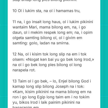
10 Ol i lukim sta, na ol i hamamas tru,
11 na, i go insait long haus, ol i lukim pikinini
wantaim Mari, mama bilong em, na, i go
daun, ol i mekim respek long em; na, i opim
olgeta samting bilong ol, ol i givim em
samting: golo, ladan na smirna.
12 Na, ol i kisim tok long slip na em i tok
olsem: «Nogat ken bai yu go bek long Irod,»
na ol i go bek long ples bilong ol long
narapela rot.
13 Taim ol i go bek, – lo, Enjel bilong God i
kamap long slip bilong Joseph na i tok:
«Kam, kisim pikinini na mama bilong em na
ron i go long Egip long taim em i no tokim
yu, bikos Irod i laik painim pikinini na
bagarapim em.