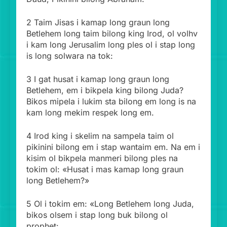
2 Taim Jisas i kamap long graun long
Betlehem long taim bilong king Irod, ol volhv
i kam long Jerusalim long ples ol i stap long
is long solwara na tok:
3 I gat husat i kamap long graun long
Betlehem, em i bikpela king bilong Juda?
Bikos mipela i lukim sta bilong em long is na
kam long mekim respek long em.
4 Irod king i skelim na sampela taim ol
pikinini bilong em i stap wantaim em. Na em i
kisim ol bikpela manmeri bilong ples na
tokim ol: «Husat i mas kamap long graun
long Betlehem?»
5 Ol i tokim em: «Long Betlehem long Juda,
bikos olsem i stap long buk bilong ol
prophet: