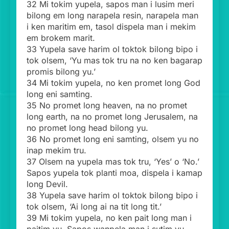
32 Mi tokim yupela, sapos man i lusim meri
bilong em long narapela resin, narapela man
i ken maritim em, tasol dispela man i mekim
em brokem marit.
33 Yupela save harim ol toktok bilong bipo i
tok olsem, ‘Yu mas tok tru na no ken bagarap
promis bilong yu.’
34 Mi tokim yupela, no ken promet long God
long eni samting.
35 No promet long heaven, na no promet
long earth, na no promet long Jerusalem, na
no promet long head bilong yu.
36 No promet long eni samting, olsem yu no
inap mekim tru.
37 Olsem na yupela mas tok tru, ‘Yes’ o ‘No.’
Sapos yupela tok planti moa, dispela i kamap
long Devil.
38 Yupela save harim ol toktok bilong bipo i
tok olsem, ‘Ai long ai na tit long tit.’
39 Mi tokim yupela, no ken pait long man i