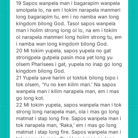
19 Sapos wanpela man i bagarapim wanpela
smolpela lo, na em i tokim narapela manmeri
long bagarapim tu, em i no namba wan long
kingdom bilong God. Tasol sapos wanpela
man i holim strong long ol lo, na em i tokim
ol narapela manmeri long holim strong tu, em
i namba wan long kingdom bilong God.
20 Mi tokim yupela, sapos yupela no gat
strongpela gutpela pasin moa yet long yu
olsem Pharisees i gat, yupela no inap go long
kingdom bilong God.
21 Yupela save harim ol toktok bilong bipo i
tok olsem, ‘Yu no ken kilim man.’ Na sapos
wanpela man i kilim narapela man, em i mas
go long kot.
22 Mi tokim yupela, sapos wanpela man i tok
strong long narapela man, ola i mas go long
matmat i stap long fire. Sapos wanpela man i
tok narapela man, ‘Raka,’ em i mas go long
matmat i stap long fire. Sapos wanpela man i