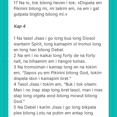
17 Na lo, tok bilong heven i tok: «Dispela em
Pikinini bilong mi, mi laikim em, na em i gat
gutpela tingting bilong mi.»
Kap 4
1 Na tasol Jisas i go long bus long Diosol
wantaim Spirit, long kamapim ol tromoi long
en long han bilong Debel.
2 Na em i no kaikai long forty de na forty
nait, na bihaenim em i hangre tumas.
3 Na tromoiman i kamap long en na tokim
em, “Sapos yu em Pikinini bilong God, tokim
dispela ston i kamapim bret.”
4 Tasol Jisas i tokim em, “Buk i tok olsem:
Man i no inap stap long bret tasol, man i mas
stap long olgeta wod bilong mowut bilong
God.”
5 Na Debel i karim Jisas i go long bikpela
ples bilong Lotu na putim em antap long