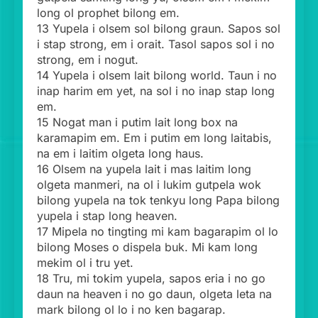
long ol prophet bilong em.
13 Yupela i olsem sol bilong graun. Sapos sol
i stap strong, em i orait. Tasol sapos sol i no
strong, em i nogut.
14 Yupela i olsem lait bilong world. Taun i no
inap harim em yet, na sol i no inap stap long
em.
15 Nogat man i putim lait long box na
karamapim em. Em i putim em long laitabis,
na em i laitim olgeta long haus.
16 Olsem na yupela lait i mas laitim long
olgeta manmeri, na ol i lukim gutpela wok
bilong yupela na tok tenkyu long Papa bilong
yupela i stap long heaven.
17 Mipela no tingting mi kam bagarapim ol lo
bilong Moses o dispela buk. Mi kam long
mekim ol i tru yet.
18 Tru, mi tokim yupela, sapos eria i no go
daun na heaven i no go daun, olgeta leta na
mark bilong ol lo i no ken bagarap.