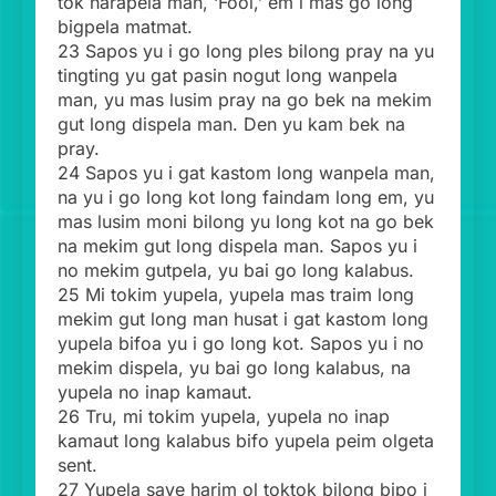
tok narapela man, ‘Fool,’ em i mas go long
bigpela matmat.
23 Sapos yu i go long ples bilong pray na yu
tingting yu gat pasin nogut long wanpela
man, yu mas lusim pray na go bek na mekim
gut long dispela man. Den yu kam bek na
pray.
24 Sapos yu i gat kastom long wanpela man,
na yu i go long kot long faindam long em, yu
mas lusim moni bilong yu long kot na go bek
na mekim gut long dispela man. Sapos yu i
no mekim gutpela, yu bai go long kalabus.
25 Mi tokim yupela, yupela mas traim long
mekim gut long man husat i gat kastom long
yupela bifoa yu i go long kot. Sapos yu i no
mekim dispela, yu bai go long kalabus, na
yupela no inap kamaut.
26 Tru, mi tokim yupela, yupela no inap
kamaut long kalabus bifo yupela peim olgeta
sent.
27 Yupela save harim ol toktok bilong bipo i