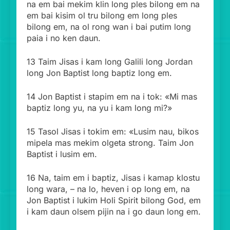
na em bai mekim klin long ples bilong em na
em bai kisim ol tru bilong em long ples
bilong em, na ol rong wan i bai putim long
paia i no ken daun.
13 Taim Jisas i kam long Galili long Jordan
long Jon Baptist long baptiz long em.
14 Jon Baptist i stapim em na i tok: «Mi mas
baptiz long yu, na yu i kam long mi?»
15 Tasol Jisas i tokim em: «Lusim nau, bikos
mipela mas mekim olgeta strong. Taim Jon
Baptist i lusim em.
16 Na, taim em i baptiz, Jisas i kamap klostu
long wara, – na lo, heven i op long em, na
Jon Baptist i lukim Holi Spirit bilong God, em
i kam daun olsem pijin na i go daun long em.