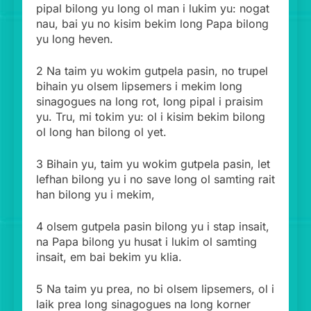
pipal bilong yu long ol man i lukim yu: nogat
nau, bai yu no kisim bekim long Papa bilong
yu long heven.
2 Na taim yu wokim gutpela pasin, no trupel
bihain yu olsem lipsemers i mekim long
sinagogues na long rot, long pipal i praisim
yu. Tru, mi tokim yu: ol i kisim bekim bilong
ol long han bilong ol yet.
3 Bihain yu, taim yu wokim gutpela pasin, let
lefhan bilong yu i no save long ol samting rait
han bilong yu i mekim,
4 olsem gutpela pasin bilong yu i stap insait,
na Papa bilong yu husat i lukim ol samting
insait, em bai bekim yu klia.
5 Na taim yu prea, no bi olsem lipsemers, ol i
laik prea long sinagogues na long korner