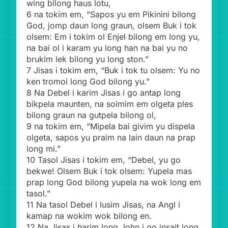
wing bilong haus lotu,
6 na tokim em, “Sapos yu em Pikinini bilong
God, jomp daun long graun, olsem Buk i tok
olsem: Em i tokim ol Enjel bilong em long yu,
na bai ol i karam yu long han na bai yu no
brukim lek bilong yu long ston.”
7 Jisas i tokim em, “Buk i tok tu olsem: Yu no
ken tromoi long God bilong yu.”
8 Na Debel i karim Jisas i go antap long
bikpela maunten, na soimim em olgeta ples
bilong graun na gutpela bilong ol,
9 na tokim em, “Mipela bai givim yu dispela
olgeta, sapos yu praim na lain daun na prap
long mi.”
10 Tasol Jisas i tokim em, “Debel, yu go
bekwe! Olsem Buk i tok olsem: Yupela mas
prap long God bilong yupela na wok long em
tasol.”
11 Na tasol Debel i lusim Jisas, na Angl i
kamap na wokim wok bilong en.
12 Na Jisas i harim long John i go insait long