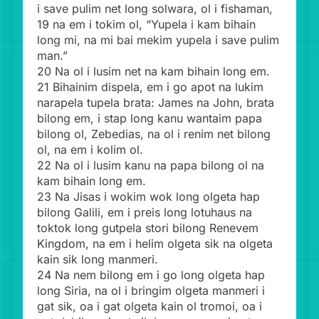
i save pulim net long solwara, ol i fishaman,
19 na em i tokim ol, “Yupela i kam bihain
long mi, na mi bai mekim yupela i save pulim
man.”
20 Na ol i lusim net na kam bihain long em.
21 Bihainim dispela, em i go apot na lukim
narapela tupela brata: James na John, brata
bilong em, i stap long kanu wantaim papa
bilong ol, Zebedias, na ol i renim net bilong
ol, na em i kolim ol.
22 Na ol i lusim kanu na papa bilong ol na
kam bihain long em.
23 Na Jisas i wokim wok long olgeta hap
bilong Galili, em i preis long lotuhaus na
toktok long gutpela stori bilong Renevem
Kingdom, na em i helim olgeta sik na olgeta
kain sik long manmeri.
24 Na nem bilong em i go long olgeta hap
long Siria, na ol i bringim olgeta manmeri i
gat sik, oa i gat olgeta kain ol tromoi, oa i