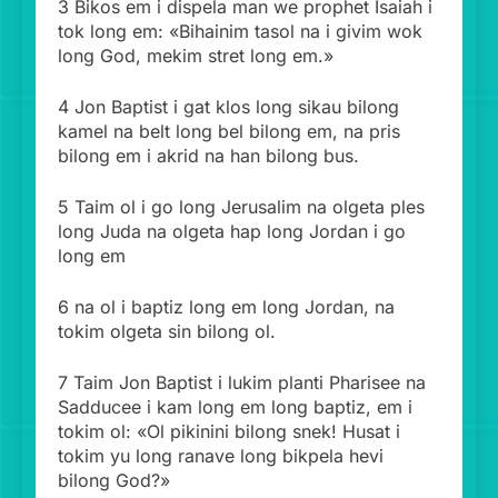
3 Bikos em i dispela man we prophet Isaiah i
tok long em: «Bihainim tasol na i givim wok
long God, mekim stret long em.»
4 Jon Baptist i gat klos long sikau bilong
kamel na belt long bel bilong em, na pris
bilong em i akrid na han bilong bus.
5 Taim ol i go long Jerusalim na olgeta ples
long Juda na olgeta hap long Jordan i go
long em
6 na ol i baptiz long em long Jordan, na
tokim olgeta sin bilong ol.
7 Taim Jon Baptist i lukim planti Pharisee na
Sadducee i kam long em long baptiz, em i
tokim ol: «Ol pikinini bilong snek! Husat i
tokim yu long ranave long bikpela hevi
bilong God?»