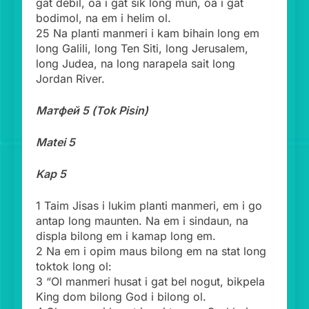
gat debil, oa i gat sik long mun, oa i gat
bodimol, na em i helim ol.
25 Na planti manmeri i kam bihain long em
long Galili, long Ten Siti, long Jerusalem,
long Judea, na long narapela sait long
Jordan River.
Матфей 5 (Tok Pisin)
Matei 5
Kap 5
1 Taim Jisas i lukim planti manmeri, em i go
antap long maunten. Na em i sindaun, na
displa bilong em i kamap long em.
2 Na em i opim maus bilong em na stat long
toktok long ol:
3 “Ol manmeri husat i gat bel nogut, bikpela
King dom bilong God i bilong ol.