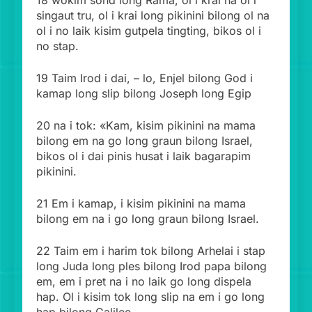
18 wokim sond long Rama, ol i krai na ol i
singaut tru, ol i krai long pikinini bilong ol na
ol i no laik kisim gutpela tingting, bikos ol i
no stap.
19 Taim Irod i dai, – lo, Enjel bilong God i
kamap long slip bilong Joseph long Egip
20 na i tok: «Kam, kisim pikinini na mama
bilong em na go long graun bilong Israel,
bikos ol i dai pinis husat i laik bagarapim
pikinini.
21 Em i kamap, i kisim pikinini na mama
bilong em na i go long graun bilong Israel.
22 Taim em i harim tok bilong Arhelai i stap
long Juda long ples bilong Irod papa bilong
em, em i pret na i no laik go long dispela
hap. Ol i kisim tok long slip na em i go long