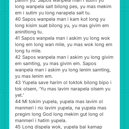
paitim yu. Sapos wanpela man i sutim yu
long wanpela sait bilong pes, yu mas mekim
em i sutim yu long narapela sait tu.
40 Sapos wanpela man i kam kot long yu
long kisim suat bilong yu, yu mas givim em
aninitlong tu.
41 Sapos wanpela man i askim yu long wok
long em long wan mile, yu mas wok long em
long tu mile.
42 Sapos wanpela man i askim yu long givim
em samting, yu mas givim em. Sapos
wanpela man i askim yu long lenim samting,
yu mas lenim em.
43 Yupela save harim ol toktok bilong bipo i
tok olsem, ‘Yu mas lavim narapela olsem yu
yet.’
44 Mi tokim yupela, yupela mas lavim ol
manmeri i no lavim yupela, na yupela mas
pregim long God long mekim gut long ol
manmeri i hatim yupela.
45 Long dispela wok, yupela bai kamap