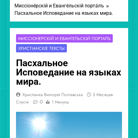
Миссіоне́рскій и Еванге́льскій порта́лъ
Пасхальное Исповедание на языках мира.
МИССІОНЕ́РСКІЙ И ЕВАНГЕ́ЛЬСКІЙ ПОРТА́ЛЪ
ХРИСТІА́НСКІЕ ТЕ́КСТЫ
Пасхальное
Исповедание на языках
мира.
Христіанка Викторія Полтавська
5 Месяцев
0
Спустя
1 Минуты