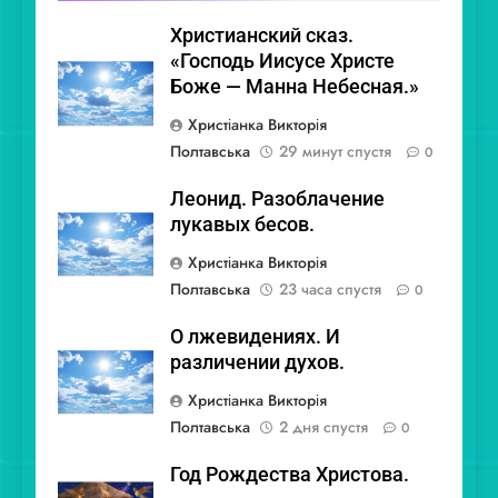
Христианский сказ.
«Господь Иисусе Христе
Боже — Манна Небесная.»
Христіанка Викторія
Полтавська
29 минут спустя
0
Леонид. Разоблачение
лукавых бесов.
Христіанка Викторія
Полтавська
23 часа спустя
0
О лжевидениях. И
различении духов.
Христіанка Викторія
Полтавська
2 дня спустя
0
Год Рождества Христова.