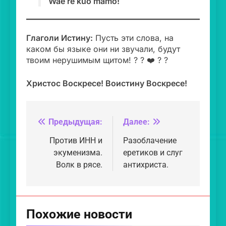
Wae rë kuo mamo!
Глаголи Истину:
Пусть эти слова, на
каком бы языке они ни звучали, будут
твоим нерушимым щитом! ?️ ? ❤️ ? ?
Христос Воскресе! Воистину Воскресе!
Предыдущая:
Далее:
Навигация
по
Против ИНН и
Разоблачение
экуменизма.
еретиков и слуг
записям
Волк в рясе.
антихриста.
Похожие новости