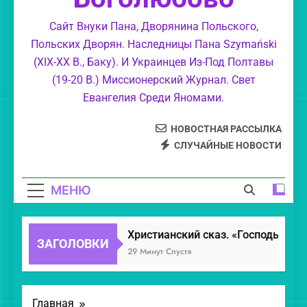
Христе Боже — Манна Небесная.»
Леонид. Разоблачение лукавых бесов.
Сайт Внуки Пана, Дворянина Польского,
Польских Дворян. Наследницы Пана Szymański
О лжевидениях. И различении духов.
(XIX-XX В., Баку). И Украинцев Из-Под Полтавы
(19-20 В.) Миссионерский Журнал. Свет
Год Рождества Христова.
Евангелия Среди Яномами.
НОВОСТНАЯ РАССЫЛКА
СЛУЧАЙНЫЕ НОВОСТИ
МЕНЮ
Христианский сказ. «Господь Иису
ЗАГОЛОВКИ
29 Минут Спустя
Главная