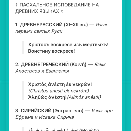
☦️ ПАСХАЛЬНОЕ ИСПОВЕДАНИЕ НА
ДРЕВНИХ ЯЗЫКАХ ☦️
1. ДРЕВНЕРУССКИЙ (XI–XII вв.)
—
Язык
первых святых Руси
Хрїстосъ воскресе изъ мертвыхъ!
Воистину воскресе!
2. ДРЕВНЕГРЕЧЕСКИЙ (Κοινή)
—
Язык
Апостолов и Евангелия
Χριστὸς ἀνέστη ἐκ νεκρῶν!
(Christós anésti ek nekrón!)
Ἀληθῶς ἀνέστη!
(Alithós anésti!)
3. СИРИЙСКИЙ (Эстрангело)
—
Язык прп.
Ефрема и Исаака Сирина
ܡܫܺܝܚܳܐ ܩܳܡ ܡܶܢ ܒ݁ܶܝܬ݂ ܡܺܝܬ݂ܶܐ!
(Mshícho