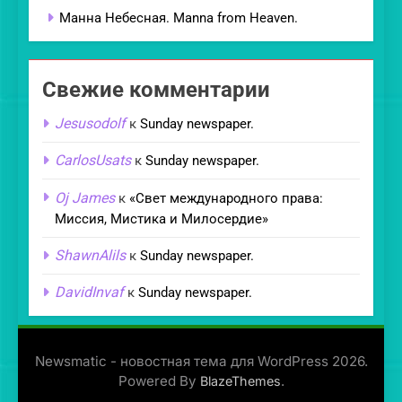
Манна Небесная. Manna from Heaven.
Свежие комментарии
Jesusodolf
к
Sunday newspaper.
CarlosUsats
к
Sunday newspaper.
Oj James
к
«Свет международного права:
Миссия, Мистика и Милосердие»
ShawnAlils
к
Sunday newspaper.
DavidInvaf
к
Sunday newspaper.
Newsmatic - новостная тема для WordPress 2026.
Powered By
.
BlazeThemes