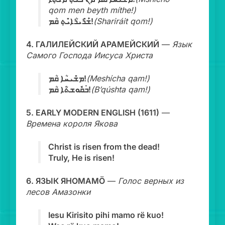
qom men beyth míthe!)
ܫܰܪܺܝܪܳܐܝܺܬ݂ ܩܳܡ!
(Shariráit qom!)
4. ГАЛИЛЕЙСКИЙ АРАМЕЙСКИЙ
—
Язык
Самого Господа Иисуса Христа
ܡܫܺܝܚܳܐ ܩܳܡ!
(Meshícha qam!)
ܒ݁ܩܽܘܫܬ݁ܳܐ ܩܳܡ!
(B’qúshta qam!)
5. EARLY MODERN ENGLISH (1611)
—
Времена короля Якова
Christ is risen from the dead!
Truly, He is risen!
6. ЯЗЫК ЯНОМАМӦ
—
Голос верных из
лесов Амазонки
Iesu Kirisito pihi mamo rë kuo!