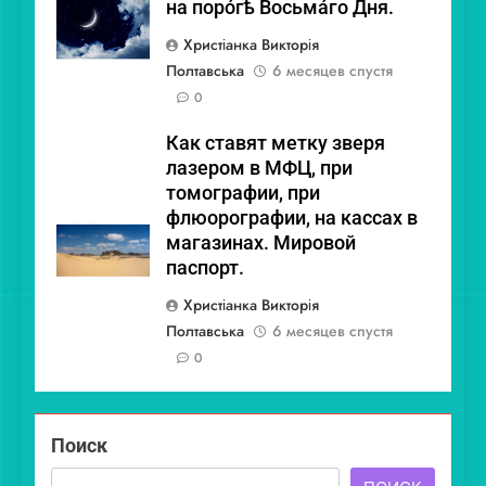
на поро́гѣ Восьма́го Дня.
Христіанка Викторія
Полтавська
6 месяцев спустя
0
Как ставят метку зверя
лазером в МФЦ, при
томографии, при
флюорографии, на кассах в
магазинах. Мировой
паспорт.
Христіанка Викторія
Полтавська
6 месяцев спустя
0
Поиск