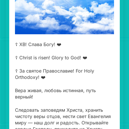
☦️ ХВ! Слава Богу! ❤️
☦️ Christ is risen! Glory to God! ❤️
☦️ За святое Православие! For Holy
Orthodoxy! ❤️
Вера живая, любовь истинная, путь
верный!
Следовать заповедям Христа, хранить
чистоту веры отцов, нести свет Евангелия
миру — наш долг и радость. Открывайте
сердца Господу, приходите ко Христу,