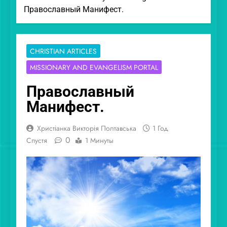
Православный Манифест.
CHRISTIAN ARTICLES
MISSIONARY AND EVANGELISM PORTAL
Православный
Манифест.
Христіанка Викторія Полтавська
1 Год
0
Спустя
1 Минуты