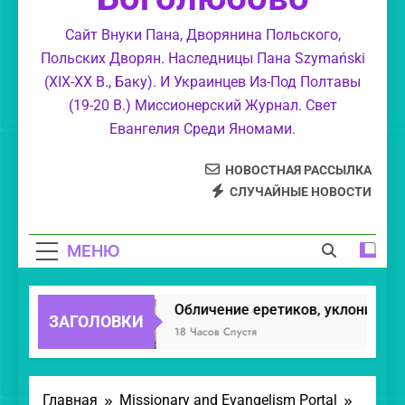
суемудрие.
Свет Православия.
Сайт Внуки Пана, Дворянина Польского,
Польских Дворян. Наследницы Пана Szymański
Моя колыбель и Святое Православие.
(XIX-XX В., Баку). И Украинцев Из-Под Полтавы
(19-20 В.) Миссионерский Журнал. Свет
Маргарит Духовный.
Евангелия Среди Яномами.
НОВОСТНАЯ РАССЫЛКА
СЛУЧАЙНЫЕ НОВОСТИ
МЕНЮ
Обличение еретиков, уклонившихс
ЗАГОЛОВКИ
18 Часов Спустя
Главная
Missionary and Evangelism Portal