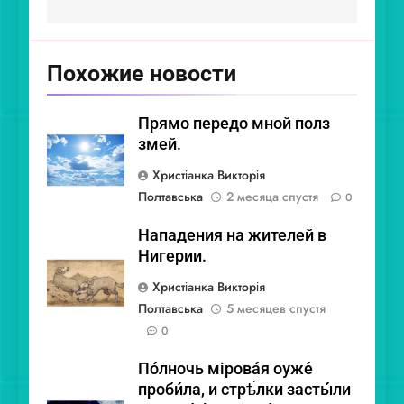
Похожие новости
Прямо передо мной полз
змей.
Христіанка Викторія
Полтавська
2 месяца спустя
0
Нападения на жителей в
Нигерии.
Христіанка Викторія
Полтавська
5 месяцев спустя
0
По́лночь мірова́я ѹже́
проби́ла, и стрѣ́лки засты́ли