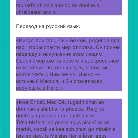
tabharfaidh sé slánú do na daoine a
chreideann ann.»
Перевод на русский язык:
«Иисус Христос, Сын Божий, родился для
нас, чтобы спасти мир от греха. Он принес
надежду и искупление всем людям.
Своей смертью на кресте и воскресением
из мертвых Он открыл путь, чтобы мы
могли жить с Ним вечно. Иисус —
истинный Мессия, и Он спасет всех
верующих в Него.»
«Iosa Críost, Mac Dé, rugadh chun an
domhan a shábháil ó pheaca. Thug sé
dóchas agus slánú do gach duine.
Trína bhás ar an gcros agus aiseirí as an
marbh, oscail sé bealach chun go mbeimis
leis go deo. Is Meisias fíor é Íosa, agus