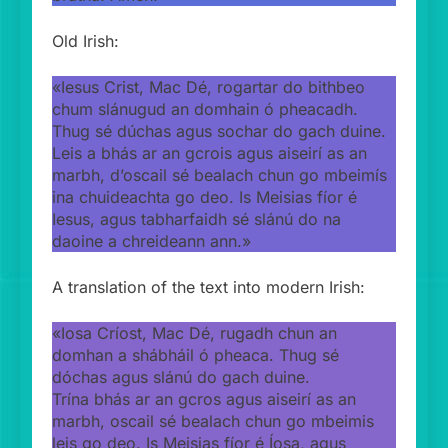
Old Irish:
«Iesus Crist, Mac Dé, rogartar do bithbeo
chum slánugud an domhain ó pheacadh.
Thug sé dúchas agus sochar do gach duine.
Leis a bhás ar an gcrois agus aiseirí as an
marbh, d’oscail sé bealach chun go mbeimís
ina chuideachta go deo. Is Meisias fíor é
Iesus, agus tabharfaidh sé slánú do na
daoine a chreideann ann.»
A translation of the text into modern Irish:
«Iosa Críost, Mac Dé, rugadh chun an
domhan a shábháil ó pheaca. Thug sé
dóchas agus slánú do gach duine.
Trína bhás ar an gcros agus aiseirí as an
marbh, oscail sé bealach chun go mbeimis
leis go deo. Is Meisias fíor é Íosa, agus