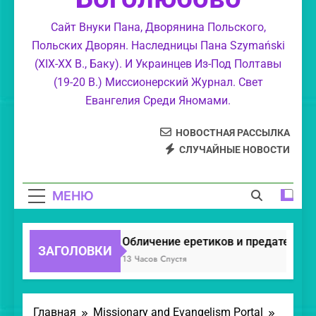
Великолепие Божие.
Сайт Внуки Пана, Дворянина Польского,
Польских Дворян. Наследницы Пана Szymański
Обличение еретиков, уклонившихся в
(XIX-XX В., Баку). И Украинцев Из-Под Полтавы
суемудрие.
(19-20 В.) Миссионерский Журнал. Свет
Свет Православия.
Евангелия Среди Яномами.
НОВОСТНАЯ РАССЫЛКА
СЛУЧАЙНЫЕ НОВОСТИ
МЕНЮ
Обличение еретиков и предателей.
ЗАГОЛОВКИ
13 Часов Спустя
Главная
Missionary and Evangelism Portal