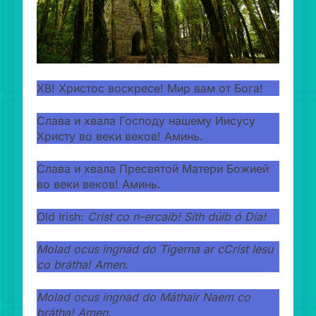
ХВ! Христос воскресе! Мир вам от Бога!
Слава и хвала Господу нашему Иисусу
Христу во веки веков! Аминь.
Слава и хвала Пресвятой Матери Божией
во веки веков! Аминь.
Old Irish:
Crist co n-ercaib!
Síth dúib ó Día!
Molad ocus ingnad do Tigerna ar cCríst Iesu
co brátha! Amen.
Molad ocus ingnad do Máthair Naem co
brátha! Amen.