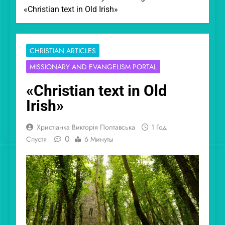
«Christian text in Old Irish»
CHRISTIAN ARTICLES
MISSIONARY AND EVANGELISM PORTAL
«Christian text in Old
Irish»
Христіанка Викторія Полтавська
1 Год
0
Спустя
6 Минуты