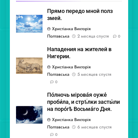
Прямо передо мной полз
змей.
Христіанка Викторія
Полтавська
2 месяца спустя
0
Нападения на жителей в
Нигерии.
Христіанка Викторія
Полтавська
5 месяцев спустя
0
По́лночь мірова́я ѹже́
проби́ла, и стрѣ́лки засты́ли
на поро́гѣ Восьма́го Дня.
Христіанка Викторія
Полтавська
6 месяцев спустя
0