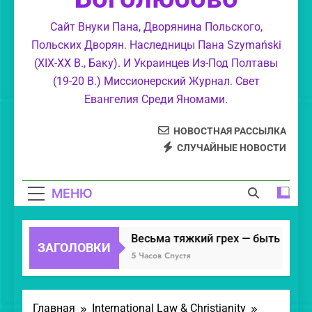
украшенный»
Христианский сказ. «Господь Иисусе
Сайт Внуки Пана, Дворянина Польского,
Христе Боже — Манна Небесная.»
Польских Дворян. Наследницы Пана Szymański
Леонид. Разоблачение лукавых бесов.
(XIX-XX В., Баку). И Украинцев Из-Под Полтавы
(19-20 В.) Миссионерский Журнал. Свет
О лжевидениях. И различении духов.
Евангелия Среди Яномами.
НОВОСТНАЯ РАССЫЛКА
СЛУЧАЙНЫЕ НОВОСТИ
МЕНЮ
Весьма тяжкий грех — быть как «
ЗАГОЛОВКИ
5 Часов Спустя
Главная
International Law & Christianity