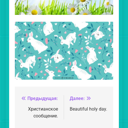
Предыдущая:
Далее:
Навигация
по
Христианское
Beautiful holy day.
сообщение.
записям