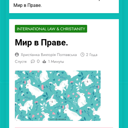
Мир в Праве.
INTERNATIONAL LAW & CHRISTIANITY
Мир в Праве.
Христіанка Викторія Полтавська
2 Года
0
Спустя
1 Минуты