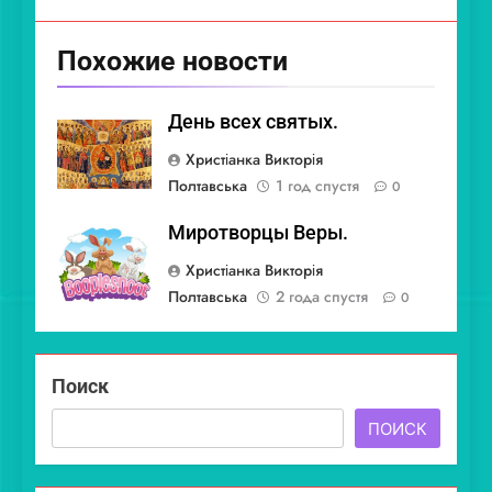
Похожие новости
День всех святых.
Христіанка Викторія
Полтавська
1 год спустя
0
Миротворцы Веры.
Христіанка Викторія
Полтавська
2 года спустя
0
Поиск
ПОИСК