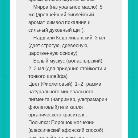
    Мирра (натуральное масло): 5 
мл (древнейший библейский 
аромат, символ покаяния и 
сильный духовный щит).

    Нард или Кедр ливанский: 3 мл 
(дает строгую, древесную, 
царственную основу).

    Белый мускус (монастырский): 
2–3 мл (для придания стойкости и 
тонкого шлейфа).

Цвет (Фиолетовый): 1–2 грамма 
натурального минерального 
пигмента (например, ультрамарин 
фиолетовый) или капля 
органического красителя.

Посыпка: Порошок магнезии 
(классический афонский способ) 
или тончайшая пудра из 