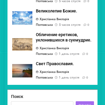
Полтавська
5 часов спустя
0
Великолепие Божие.
Христіанка Викторія
Полтавська
5 часов спустя
0
Обличение еретиков,
уклонившихся в суемудрие.
Христіанка Викторія
Полтавська
1 день спустя
0
Свет Православия.
Христіанка Викторія
Полтавська
1 день спустя
0
Поиск