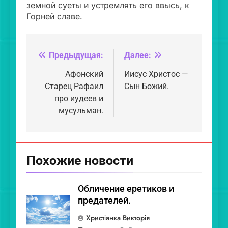
земной суеты и устремлять его ввысь, к
Горней славе.
Предыдущая:
Далее:
Навигация
по
Афонский
Иисус Христос —
Старец Рафаил
Сын Божий.
записям
про иудеев и
мусульман.
Похожие новости
Обличение еретиков и
предателей.
Христіанка Викторія