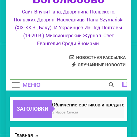
Великолепие Божие.
Сайт Внуки Пана, Дворянина Польского,
Польских Дворян. Наследницы Пана Szymański
Обличение еретиков, уклонившихся в
(XIX-XX В., Баку). И Украинцев Из-Под Полтавы
суемудрие.
(19-20 В.) Миссионерский Журнал. Свет
Свет Православия.
Евангелия Среди Яномами.
НОВОСТНАЯ РАССЫЛКА
СЛУЧАЙНЫЕ НОВОСТИ
МЕНЮ
Обличение еретиков и предателей.
ЗАГОЛОВКИ
5 Часов Спустя
Главная