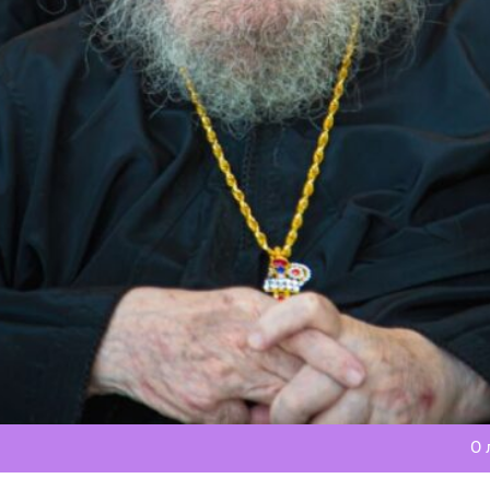
Ма
Лео
О 