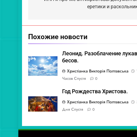
записям
еретики и раскольник
Похожие новости
Леонид. Разоблачение лука
бесов.
Христіанка Викторія Полтавська
Часов Спустя
0
Год Рождества Христова.
Христіанка Викторія Полтавська
Дня Спустя
0