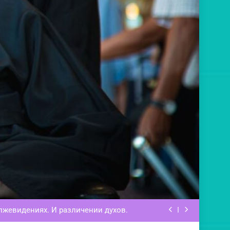
нна Небесная. Manna from Heaven.
нид. Разоблачение лукавых бесов.
лжевидениях. И различении духов.