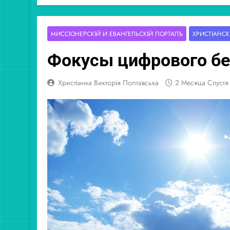
МИССІОНЕ́РСКІЙ И ЕВАНГЕ́ЛЬСКІЙ ПОРТА́ЛЪ
ХРИСТІА́НСК
Фокусы цифрового бе
Христіанка Викторія Полтавська
2 Месяца Спустя