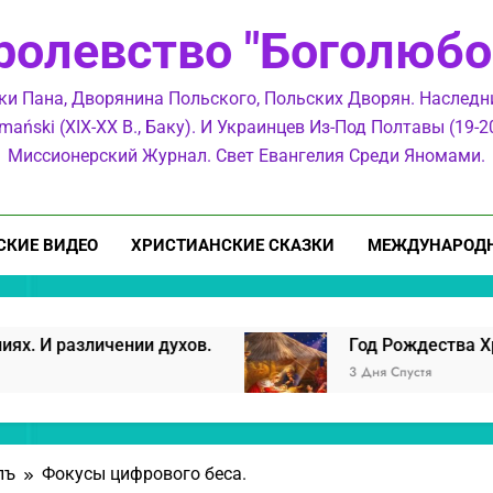
ролевство "Боголюбо
Ма
ки Пана, Дворянина Польского, Польских Дворян. Наслед
Лео
mański (XIX-XX В., Баку). И Украинцев Из-Под Полтавы (19-20
О 
Миссионерский Журнал. Свет Евангелия Среди Яномами.
СКИЕ ВИДЕО
ХРИСТИАНСКИЕ СКАЗКИ
МЕЖДУНАРОДН
Ма
чении духов.
Год Рождества Христова.
3 Дня Спустя
лъ
Фокусы цифрового беса.