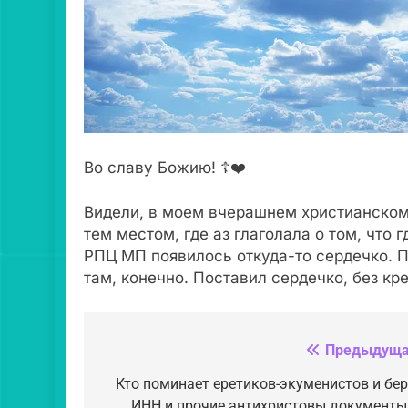
Во славу Божию! ☦❤️
Видели, в моем вчерашнем христианском
тем местом, где аз глаголала о том, что 
РПЦ МП появилось откуда-то сердечко. П
там, конечно. Поставил сердечко, без кре
Предыдуща
Навигация
по
Кто поминает еретиков-экуменистов и бер
ИНН и прочие антихристовы документы