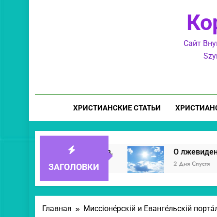
Ко
Сайт Вну
Szy
ХРИСТИАНСКИЕ СТАТЬИ
ХРИСТИАН
ие лукавых бесов.
О лжевидениях. И разли
2 Дня Спустя
ЗАГОЛОВКИ
Главная
Миссіоне́рскій и Еванге́льскій порта́