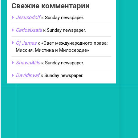
Свежие комментарии
Jesusodolf
к
Sunday newspaper.
CarlosUsats
к
Sunday newspaper.
Oj James
к
«Свет международного права:
Миссия, Мистика и Милосердие»
ShawnAlils
к
Sunday newspaper.
DavidInvaf
к
Sunday newspaper.