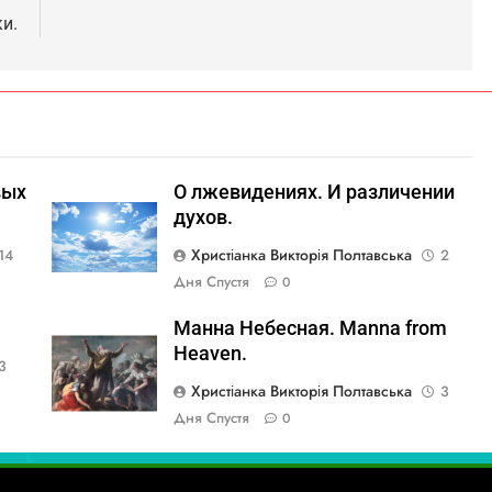
и.
вых
О лжевидениях. И различении
духов.
Христіанка Викторія Полтавська
14
2
Дня Спустя
0
Манна Небесная. Manna from
Heaven.
3
Христіанка Викторія Полтавська
3
Дня Спустя
0