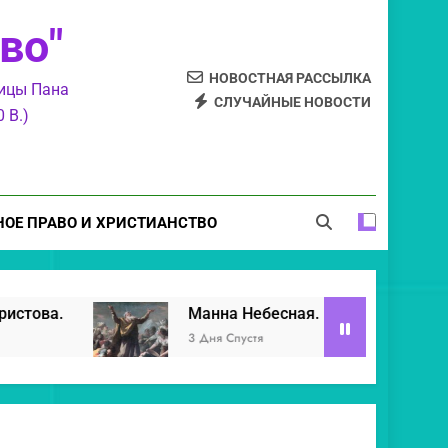
Год Рождества Христова.
во"
нна Небесная. Manna from Heaven.
НОВОСТНАЯ РАССЫЛКА
ницы Пана
нид. Разоблачение лукавых бесов.
СЛУЧАЙНЫЕ НОВОСТИ
 В.)
лжевидениях. И различении духов.
Год Рождества Христова.
ОЕ ПРАВО И ХРИСТИАНСТВО
нна Небесная. Manna from Heaven.
Манна Небесная. Manna from Heaven.
3 Дня Спустя