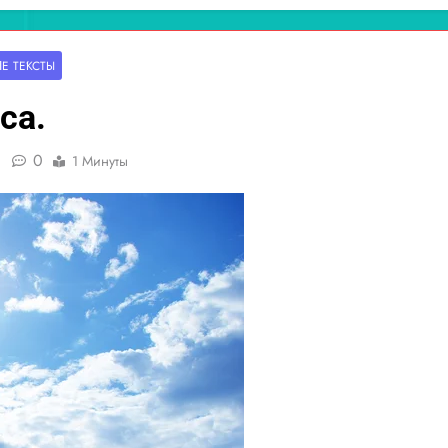
ІЕ ТЕ́КСТЫ
са.
0
1 Минуты