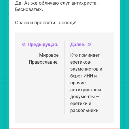
Да. Аз же обличаю слуг антихриста.
Бесноватых.
Спаси и просвети Господи!
Предыдущая:
Далее:
Навигация
по
Мировое
Кто поминает
Православие.
еретиков-
записям
экуменистов и
берет ИНН и
прочие
антихристовы
документы —
еретики и
раскольники.