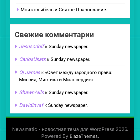
Моя колыбель и Святое Православие.
Свежие комментарии
Jesusodolf
к
Sunday newspaper.
CarlosUsats
к
Sunday newspaper.
Oj James
к
«Свет международного права:
Миссия, Мистика и Милосердие»
ShawnAlils
к
Sunday newspaper.
DavidInvaf
к
Sunday newspaper.
Newsmatic - новостная тема для WordPress 2026.
Powered By
.
BlazeThemes