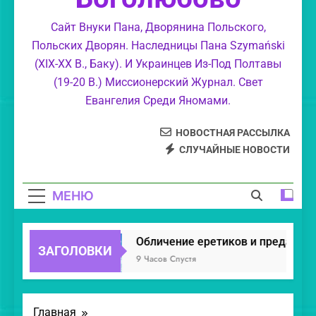
Великолепие Божие.
Сайт Внуки Пана, Дворянина Польского,
Польских Дворян. Наследницы Пана Szymański
Обличение еретиков, уклонившихся в
(XIX-XX В., Баку). И Украинцев Из-Под Полтавы
суемудрие.
(19-20 В.) Миссионерский Журнал. Свет
Свет Православия.
Евангелия Среди Яномами.
НОВОСТНАЯ РАССЫЛКА
СЛУЧАЙНЫЕ НОВОСТИ
МЕНЮ
Обличение еретиков и предателей
ЗАГОЛОВКИ
9 Часов Спустя
Главная