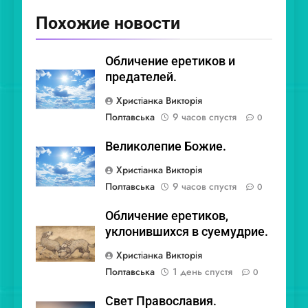
Похожие новости
Обличение еретиков и
предателей.
Христіанка Викторія
Полтавська
9 часов спустя
0
Великолепие Божие.
Христіанка Викторія
Полтавська
9 часов спустя
0
Обличение еретиков,
уклонившихся в суемудрие.
Христіанка Викторія
Полтавська
1 день спустя
0
Свет Православия.