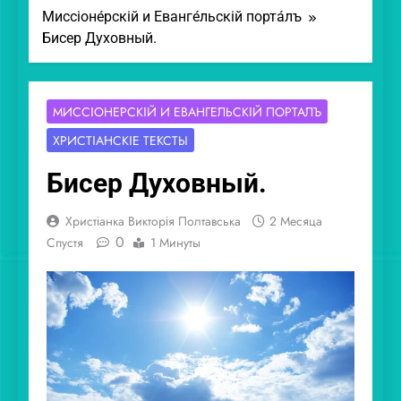
Миссіоне́рскій и Еванге́льскій порта́лъ
Бисер Духовный.
МИССІОНЕ́РСКІЙ И ЕВАНГЕ́ЛЬСКІЙ ПОРТА́ЛЪ
ХРИСТІА́НСКІЕ ТЕ́КСТЫ
Бисер Духовный.
Христіанка Викторія Полтавська
2 Месяца
0
Спустя
1 Минуты