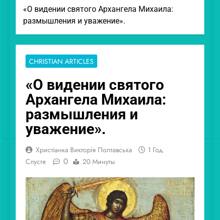
«О видении святого Архангела Михаила:
размышления и уважение».
CHRISTIAN ARTICLES
«О видении святого
Архангела Михаила:
размышления и
уважение».
Христіанка Викторія Полтавська
1 Год
0
Спустя
20 Минуты