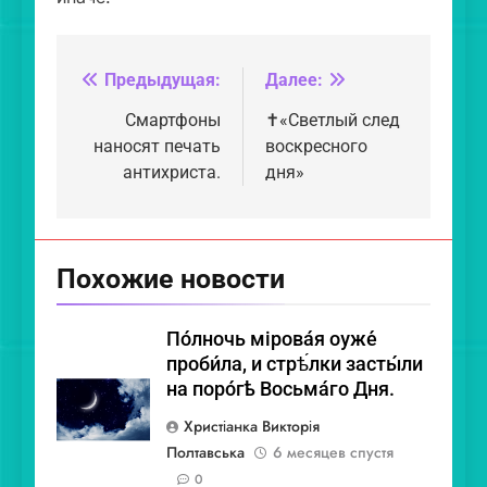
Предыдущая:
Далее:
Навигация
по
Смартфоны
✝️«Светлый след
наносят печать
воскресного
записям
антихриста.
дня»
Похожие новости
По́лночь мірова́я ѹже́
проби́ла, и стрѣ́лки засты́ли
на поро́гѣ Восьма́го Дня.
Христіанка Викторія
Полтавська
6 месяцев спустя
0