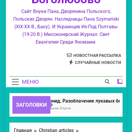
Год Рождества Христова.
Сайт Внуки Пана, Дворянина Польского,
Польских Дворян. Наследницы Пана Szymański
Манна Небесная. Manna from Heaven.
(XIX-XX В., Баку). И Украинцев Из-Под Полтавы
(19-20 В.) Миссионерский Журнал. Свет
Евангелия Среди Яномами.
НОВОСТНАЯ РАССЫЛКА
СЛУЧАЙНЫЕ НОВОСТИ
МЕНЮ
Леонид. Разоблачение лукавых бесов.
ЗАГОЛОВКИ
20 Часов Спустя
Главная
Christian articles